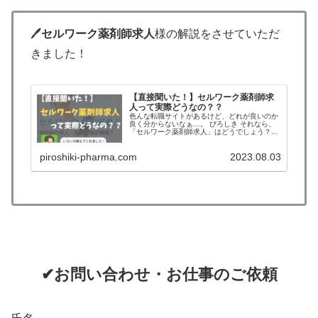
🖊
セルワーク薬剤師求人
様の解説をさせていただ
きました！
【直接聞いた！】セルワーク薬剤師求
人って実際どうなの？？
色んな転職サイトがあるけど、どれが良いのか
良く分からないなぁ…。 ぴろしき それなら、
「セルワーク薬剤師求人」はどうでしょう？企
業の方に直接伺った話を交えてご紹介します！
＼この記事を書いた人／ ぴろしき 🌟30代薬剤
piroshiki-pharma.com
2023.08.03
師 一児の父🌟 OTC...
✔お問い合わせ・お仕事のご依頼