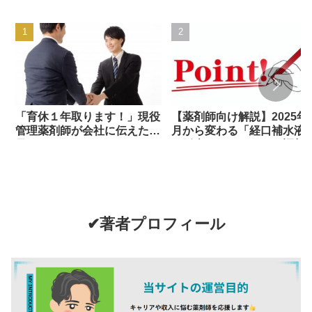
「育休１年取ります！」現役
【薬剤師向け解説】2025年
管理薬剤師が会社に伝えた結
月から変わる「経口補水液
果どうなった？？
の販売ルールとは？～調剤
OTCの現場で求められる対
と実務のポイント～
✔著者プロフィール