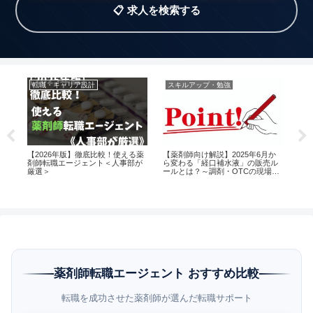
📋 求人を検索する
転職・キャリア設計
スキルアップ・勉強
転
剤師
【2026年版】徹底比較！使える薬
【薬剤師向け解説】2025年6月か
コ
5選
剤師転職エージェント＜人事部が
ら変わる「経口補水液」の販売ル
れ
厳選＞
ールとは？～調剤・OTCの現場で
見
求められる対応と実務のポイント
理
～
薬剤師転職エージェント おすすめ比較
転職を成功させた薬剤師が選んだ転職サポート