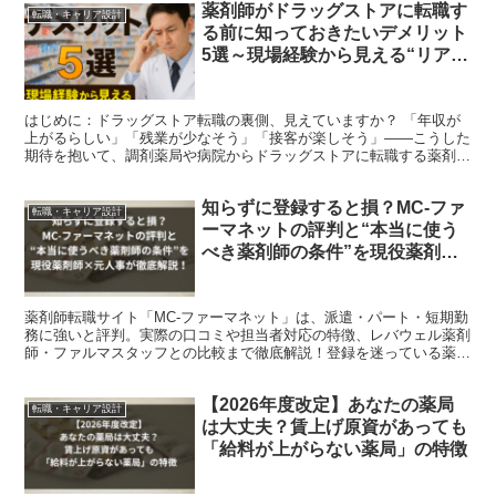
薬剤師がドラッグストアに転職す
転職・キャリア設計
る前に知っておきたいデメリット
5選～現場経験から見える“リアル
な落とし穴”～
はじめに：ドラッグストア転職の裏側、見えていますか？ 「年収が
上がるらしい」「残業が少なそう」「接客が楽しそう」——こうした
期待を抱いて、調剤薬局や病院からドラッグストアに転職する薬剤師
が増えています。実際、ドラッグストアは薬剤師の転職先と...
知らずに登録すると損？MC-ファ
転職・キャリア設計
ーマネットの評判と“本当に使う
べき薬剤師の条件”を現役薬剤師
が徹底解説！
薬剤師転職サイト「MC-ファーマネット」は、派遣・パート・短期勤
務に強いと評判。実際の口コミや担当者対応の特徴、レバウェル薬剤
師・ファルマスタッフとの比較まで徹底解説！登録を迷っている薬剤
師必見のリアルガイド。
【2026年度改定】あなたの薬局
転職・キャリア設計
は大丈夫？賃上げ原資があっても
「給料が上がらない薬局」の特徴