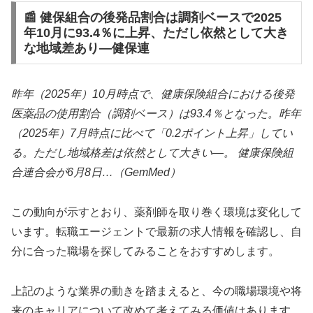
📰 健保組合の後発品割合は調剤ベースで2025
年10月に93.4％に上昇、ただし依然として大き
な地域差あり—健保連
昨年（2025年）10月時点で、健康保険組合における後発
医薬品の使用割合（調剤ベース）は93.4％となった。昨年
（2025年）7月時点に比べて「0.2ポイント上昇」してい
る。ただし地域格差は依然として大きい—。 健康保険組
合連合会が6月8日…（GemMed）
この動向が示すとおり、薬剤師を取り巻く環境は変化して
います。転職エージェントで最新の求人情報を確認し、自
分に合った職場を探してみることをおすすめします。
上記のような業界の動きを踏まえると、今の職場環境や将
来のキャリアについて改めて考えてみる価値はあります。