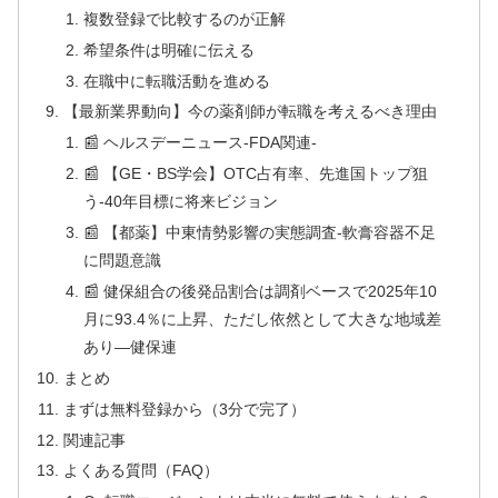
複数登録で比較するのが正解
希望条件は明確に伝える
在職中に転職活動を進める
【最新業界動向】今の薬剤師が転職を考えるべき理由
📰 ヘルスデーニュース‐FDA関連‐
📰 【GE・BS学会】OTC占有率、先進国トップ狙
う‐40年目標に将来ビジョン
📰 【都薬】中東情勢影響の実態調査‐軟膏容器不足
に問題意識
📰 健保組合の後発品割合は調剤ベースで2025年10
月に93.4％に上昇、ただし依然として大きな地域差
あり—健保連
まとめ
まずは無料登録から（3分で完了）
関連記事
よくある質問（FAQ）