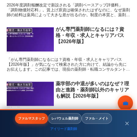
2026年度調剤報酬改定で新設される「調剤ベースアップ評価料」
「調剤物価対応料」。賃上げ原資は確保されたはずなのに、なぜ薬剤
師の給料は薬局によって大きな差が出るのか。制度の本質と、薬剤師
が今取るべき行動を詳しく解説します。
がん専門薬剤師になるには？資
育児・働き方改革
格・年収・求人とキャリアパス
【2026年版】
「がん専門薬剤師になるには？資格・年収・求人とキャリアパス
【2026年版】」が気になって検索された方に向けて、結論から先に
お伝えします。この記事では、現役の薬剤師・転職コンサルタントの
視点で、背景にある事情と、これからのキャリアの考え方まで...
薬学部の中退が多いのはなぜ？理
育児・働き方改革
由と進路・薬剤師以外のキャリア
も解説【2026年版】
💼
「薬学部の中退が多いのはなぜ？理由と進路・薬剤師以外のキャリア
無料相談
も解説【2026年版】」が気になって検索された方に向けて、結論か
ファルマスタッフ
レバウェル薬剤師
ファル・メイト
✕
ら先にお伝えします。この記事では、現役の薬剤師・転職コンサルタ
ントの視点で、背景にある事情と、これからのキャリアの...
アイリード薬剤師
メニュー
ホーム
検索
トップ
サイドバー