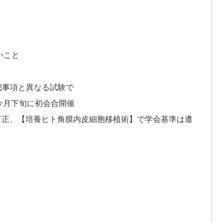
）
いこと
承認事項と異なる試験で
‐今月下旬に初会合開催
等を訂正、【培養ヒト角膜内皮細胞移植術】で学会基準は遵