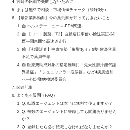
宮崎の転職で失敗しないために
まずは無料で相談・市場価値チェック（登録3分）
【最新業界動向】今の薬剤師が知っておきたいこと
📰 ヘルスデーニュース‐FDA関連‐
📰 【ロート製薬／T2】自動運転車使い輸送実証‐関
西―関東間で高速道走行
📰 【都薬調査】中東情勢「影響あり」9割‐軟膏容器
不足で薬局苦慮
📰 医療費助成対象の指定難病に「先天性胆汁酸代謝
異常症」「シュニッツラー症候群」など4疾患追加
へ―指定難病検討委員会
関連記事
よくある質問（FAQ）
Q. 転職エージェントは本当に無料で使えますか？
Q. 複数のエージェントに登録しても問題ありません
か？
Q. 登録したら必ず転職しなければなりませんか？