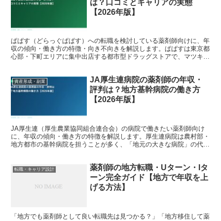
は？口コミとキャリアの実態
【2026年版】
ぱぱす（どらっぐぱぱす）への転職を検討している薬剤師向けに、年
収の傾向・働き方の特徴・向き不向きを解説します。ぱぱすは東京都
心部・下町エリアに集中出店する都市型ドラッグストアで、マツキヨ
ココカラグループの一員です。駅近の小型店に調剤を併設す...
JA厚生連病院の薬剤師の年収・
資産形成・副業
評判は？地方基幹病院の働き方
【2026年版】
JA厚生連（厚生農業協同組合連合会）の病院で働きたい薬剤師向け
に、年収の傾向・働き方の特徴を解説します。厚生連病院は農村部・
地方都市の基幹病院を担うことが多く、「地元の大きな病院」の代表
格。地方で病院薬剤師キャリアを築きたい人の現実的な選択...
薬剤師の地方転職・Uターン・Iタ
転職・キャリア設計
ーン完全ガイド【地方で年収を上
げる方法】
「地方でも薬剤師として良い転職先は見つかる？」「地方移住して薬