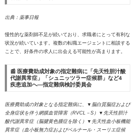
出典：薬事日報
慢性的な薬剤師不足が続いており、求職者にとって有利な
状況が続いています。複数の転職エージェントに相談する
ことで、好条件の求人に出会える可能性が高まります。
📰 医療費助成対象の指定難病に「先天性胆汁酸
代謝異常症」「シュニッツラー症候群」など4
疾患追加へ―指定難病検討委員会
医療費助成の対象となる指定難病に、▼脳白質脳症および
全身症状を伴う網膜血管障害（RVCL－S）▼先天性胆汁
酸代謝異常症（脳腱黄色腫症を除く）▼先天性血小板機能
異常症（血小板無力症およびベルナール・スーリエ症候