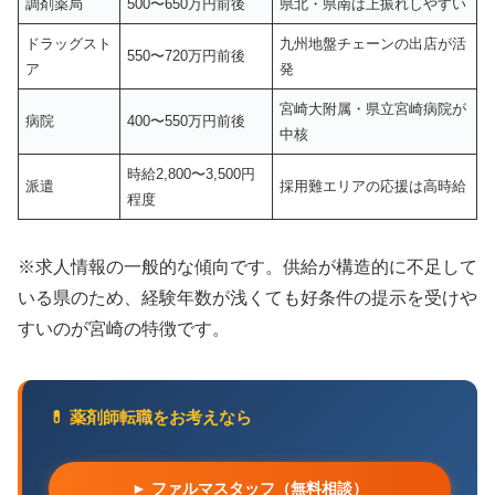
調剤薬局
500〜650万円前後
県北・県南は上振れしやすい
ドラッグスト
九州地盤チェーンの出店が活
550〜720万円前後
ア
発
宮崎大附属・県立宮崎病院が
病院
400〜550万円前後
中核
時給2,800〜3,500円
派遣
採用難エリアの応援は高時給
程度
※求人情報の一般的な傾向です。供給が構造的に不足して
いる県のため、経験年数が浅くても好条件の提示を受けや
すいのが宮崎の特徴です。
💊 薬剤師転職をお考えなら
► ファルマスタッフ（無料相談）