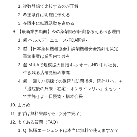
複数登録で比較するのが正解
希望条件は明確に伝える
在職中に転職活動を進める
【最新業界動向】今の薬剤師が転職を考えるべき理由
📰 ヘルスデーニュース‐FDA関連‐
📰 【日本薬科機器協会】調剤機器安全指針を策定‐
重篤事案は業界内で共有
📰 M＆Aで規模拡大目指す‐クオールHD 中村社長、
生き残る店舗見極め推進
📰 「回リハ病棟での退院前訪問指導、院外リハ」＋
「退院後の外来・在宅・オンラインリハ」をセット
で実施せよ—日慢協・橋本会長
まとめ
まずは無料登録から（3分で完了）
よくある質問（FAQ）
Q. 転職エージェントは本当に無料で使えますか？