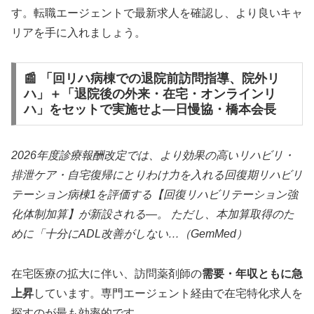
す。転職エージェントで最新求人を確認し、より良いキャ
リアを手に入れましょう。
📰 「回リハ病棟での退院前訪問指導、院外リ
ハ」＋「退院後の外来・在宅・オンラインリ
ハ」をセットで実施せよ—日慢協・橋本会長
2026年度診療報酬改定では、より効果の高いリハビリ・
排泄ケア・自宅復帰にとりわけ力を入れる回復期リハビリ
テーション病棟1を評価する【回復リハビリテーション強
化体制加算】が新設される―。 ただし、本加算取得のた
めに「十分にADL改善がしない…（GemMed）
在宅医療の拡大に伴い、訪問薬剤師の
需要・年収ともに急
上昇
しています。専門エージェント経由で在宅特化求人を
探すのが最も効率的です。