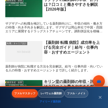
資産形成・副業
は？口コミと働きやすさを解説
【2026年版】
ザグザグへの転職を検討している薬剤師向けに、年収の傾向・働き方
の特徴・向き不向きを解説します。ザグザグは岡山本社で中国・四国
エリアに展開するドラッグストアチェーンです。調剤併設化を積極的
に進めており、中四国で地元に根ざして働きたい薬剤師の有...
【薬剤師 転職 病院】成功率を上
転職・キャリア設計
げる完全ガイド｜給与・仕事内
容・おすすめエージェント
薬剤師が病院に転職する方法を完全解説。給与・仕事内容・向いてい
る人の特徴・おすすめエージェントまで詳しく紹介します。
💼
キリン堂の薬剤師の年収・評判
資産形成・副業
は？口コミと働きやすさを解説
無料相談
【2026年版】
ファルマスタッフ
レバウェル薬剤師
ファル・メイト
✕
アイリード薬剤師
「キリン堂の薬剤師の年収・評判は？口コミと働きやすさを解説
メニュー
ホーム
検索
トップ
サイドバー