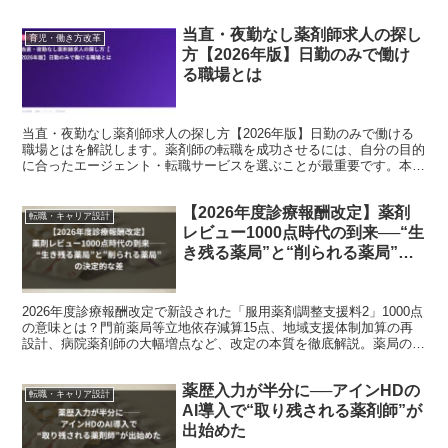
当直・夜勤なし薬剤師求人の探し
育児・働き方改革
方【2026年版】日勤のみで働け
る職場とは
当直・夜勤なし薬剤師求人の探し方【2026年版】日勤のみで働ける
職場とはを解説します。薬剤師の転職を成功させるには、自分の目的
に合ったエージェント・転職サービスを選ぶことが最重要です。本記
事では現役薬剤師・転職コンサルタントの視点から、20...
【2026年度診療報酬改定】薬剤
転職・キャリア設計
レビュー1000点時代の到来──“生
き残る薬局”と“削られる薬局”の
決定的な差
2026年度診療報酬改定で新設された「服用薬剤調整支援料2」1000点
の意味とは？門前薬局等立地依存減算15点、地域支援体制加算の再
設計、病院薬剤師の大幅増点など、改定の本質を徹底解説。薬局の二
極化が進む中、薬剤師が年収とキャリアを守るための転職戦略まで詳
しく解説します。
薬歴入力が半分に──アインHDの
転職・キャリア設計
AI導入で“取り残される薬剤師”が
出始めた