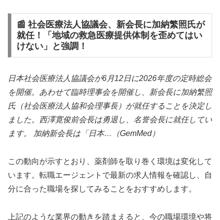
📰 社会医療法人協議会、新会長に加納繁照氏が
就任！「地域の救急医療提供体制を歪めてはい
けない」と強調！
日本社会医療法人協議会が6月12日に2026年度の定時総会
を開催。あわせて臨時理事会を開催し、新会長に加納繁照
氏（社会医療法人協和会理事長）が就任することを決定し
ました。西澤寛俊前会長は勇退し、名誉会長に就任してい
ます。 加納新会長は「日本…（GemMed）
この動向が示すとおり、薬剤師を取り巻く環境は変化して
います。転職エージェントで最新の求人情報を確認し、自
分に合った職場を探してみることをおすすめします。
上記のような業界の動きを踏まえると、今の職場環境や将