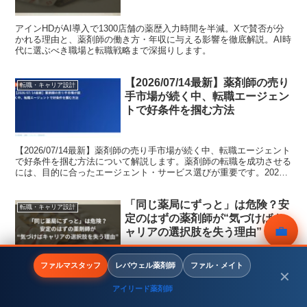
アインHDがAI導入で1300店舗の薬歴入力時間を半減。Xで賛否が分
かれる理由と、薬剤師の働き方・年収に与える影響を徹底解説。AI時
代に選ぶべき職場と転職戦略まで深掘りします。
【2026/07/14最新】薬剤師の売り
転職・キャリア設計
手市場が続く中、転職エージェン
トで好条件を掴む方法
【2026/07/14最新】薬剤師の売り手市場が続く中、転職エージェント
で好条件を掴む方法について解説します。薬剤師の転職を成功させる
には、目的に合ったエージェント・サービス選びが重要です。2026
年の最新データをもとに、転職コンサルタント...
「同じ薬局にずっと」は危険？安
転職・キャリア設計
定のはずの薬剤師が“気づけばキ
💼
ャリアの選択肢を失う理由”
無料相談
ファルマスタッフ
レバウェル薬剤師
ファル・メイト
薬剤師が１つの薬局で働き続けることには思わぬリスクがあります。
✕
市場価値の低下、スキルの偏り、転職機会の損失など、同じ職場に居
アイリード薬剤師
続けることで起こるキャリアの問題を解説。薬剤師が将来の選択肢を
メニュー
ホーム
検索
トップ
サイドバー
広げるための転職戦略や情報収集の方法も紹介します。