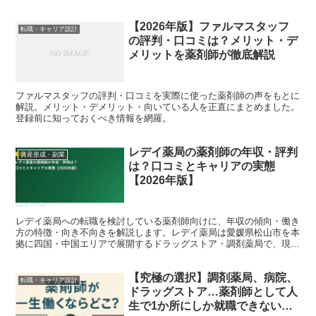
では現役薬剤師・転職コンサルタントの視点から、20...
【2026年版】ファルマスタッフ
転職・キャリア設計
の評判・口コミは？メリット・デ
メリットを薬剤師が徹底解説
ファルマスタッフの評判・口コミを実際に使った薬剤師の声をもとに
解説。メリット・デメリット・向いている人を正直にまとめました。
登録前に知っておくべき情報を網羅。
レデイ薬局の薬剤師の年収・評判
資産形成・副業
は？口コミとキャリアの実態
【2026年版】
レデイ薬局への転職を検討している薬剤師向けに、年収の傾向・働き
方の特徴・向き不向きを解説します。レデイ薬局は愛媛県松山市を本
拠に四国・中国エリアで展開するドラッグストア・調剤薬局で、現在
はツルハグループの一員です。四国で調剤キャリアを積みた...
【究極の選択】調剤薬局、病院、
転職・キャリア設計
ドラッグストア…薬剤師として人
生で1か所にしか就職できないと