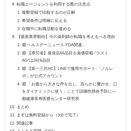
転職エージェントを利用する際の注意点
複数登録で比較するのが正解
希望条件は明確に伝える
在職中に転職活動を進める
【最新業界動向】今の薬剤師が転職を考えるべき理由
📰 ヘルスデーニュース‐FDA関連‐
📰 【厚労省】後発品66品目を薬価収載‐“ラスト
AG”は3社6品目
📰 【第一三共HC】LINEで服用サポート‐「ノルレ
ボ」が公式アカウント
📰 「お腹から大きな声を出し、高らかに響かせ、口
をダイナミックに使う」ことで誤嚥性肺炎予防に―
都健康長寿医療センター研究所
まとめ
まずは無料登録から（3分で完了）
関連記事