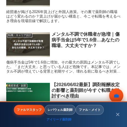
経団連が掲げる2026年賃上げと外国人政策。その裏で薬剤師の職場
はどう変わるのか？賃上げが届かない構造と、今こそ転職を考えるべ
き理由を現場目線で解説します。
メンタル不調で休職者が急増｜傷
転職・キャリア設計
病手当金は5年で1.6倍…あなたの
職場、大丈夫ですか？
傷病手当金は5年で1.6倍に増加。その最大の原因はメンタル不調でし
た。「まだ大丈夫」と思っている人ほど危険です。本記事では、メン
タル不調が増えている背景と初期サイン、壊れる前に取るべき対策を
解説。環境を変えるという選択肢として、転職の考え方も紹介しま
す。
【2026/06/02最新】調剤報酬改定
資産形成・副業
の影響と薬剤師が今すぐ転職を検
💼
討すべき理由
無料相談
ファルマスタッフ
レバウェル薬剤師
ファル・メイト
【2026/06最新】調剤報酬改定の影響と薬剤師が今すぐ転職を検討す
✕
べき理由を解説します。薬剤師の転職を成功させるには、自分の目的
アイリード薬剤師
に合ったエージェント・転職サービスを選ぶことが最重要です。本記
メニュー
ホーム
検索
トップ
サイドバー
事では現役薬剤師・転職コンサルタントの視点から、...