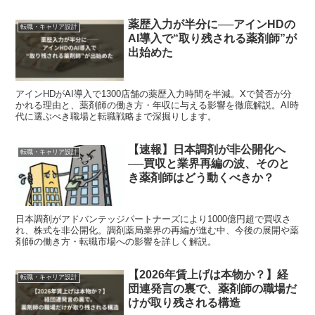
薬歴入力が半分に──アインHDの
転職・キャリア設計
AI導入で“取り残される薬剤師”が
出始めた
アインHDがAI導入で1300店舗の薬歴入力時間を半減。Xで賛否が分
かれる理由と、薬剤師の働き方・年収に与える影響を徹底解説。AI時
代に選ぶべき職場と転職戦略まで深掘りします。
【速報】日本調剤が非公開化へ
転職・キャリア設計
──買収と業界再編の波、そのと
き薬剤師はどう動くべきか？
日本調剤がアドバンテッジパートナーズにより1000億円超で買収さ
れ、株式を非公開化。調剤薬局業界の再編が進む中、今後の展開や薬
剤師の働き方・転職市場への影響を詳しく解説。
【2026年賃上げは本物か？】経
転職・キャリア設計
団連発言の裏で、薬剤師の職場だ
けが取り残される構造