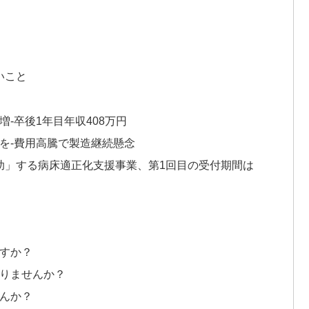
）
いこと
増‐卒後1年目年収408万円
金を‐費用高騰で製造継続懸念
円を補助」する病床適正化支援事業、第1回目の受付期間は
ますか？
ありませんか？
せんか？