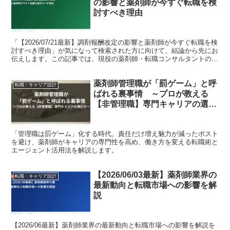
の影響と薬剤師が今すぐ転職を検
討すべき理由
「【2026/07/21最新】調剤報酬改定の影響と薬剤師が今すぐ転職を検
討すべき理由」が気になって検索された方に向けて、結論から先にお
伝えします。この記事では、現役の薬剤師・転職コンサルタントの視
点で、背景にある事情と、これからのキャリアの...
薬剤師管理職が「罰ゲーム」と呼
転職・キャリア設計
ばれる裏事情 ～プロが教える
【非管理職】専門キャリアの選び
方～
「管理職は罰ゲーム」化する時代。責任だけ増え魅力が減ったポスト
を避け、薬剤師がキャリアの専門性を高め、働き方を変える転職術と
エージェント活用法を解説します。
【2026/06/03最新】薬剤師業界の
転職・キャリア設計
最新動向と転職市場への影響を解
説
【2026/06最新】薬剤師業界の最新動向と転職市場への影響を解説を