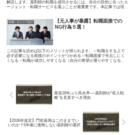
解説します。薬剤師の転職を成功させるには、自分の目的に合ったエ
ージェント・転職サービスを選ぶことが最重要です。本記事では現役
薬剤師・転職コンサルタントの視点から、2026年...
【元人事が暴露】転職面接での
転職・キャリア設計
NG行為５選！
この記事を読めば以下のメリットが得られます。 ✅転職をする上で
必ず必要になる面接のポイントがつかめる ✅転職面接で失点しにく
くなる ✅転職が成功しやすくなる（自分の希望が通りやすくなる）
①自分が喋るのに一生懸命 面接でうまく喋れたと感触を...
家賃28年ぶり高水準──薬剤師が“収入戦
略”を見直すべき理由
【2026年改定】門前薬局はこのままでい
いのか？5年後に後悔しない薬剤師の選択