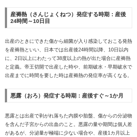
産褥熱（さんじょくねつ）発症する時期：産後
24時間～10日目
出産のときにできた傷から細菌が入り感染しておこる発熱
を産褥熱といい、日本では出産後24時間以降、10日以内
に、2日以上にわたって38度以上の熱が出た場合に産褥熱
と定義。帝王切開で出産した時や、前期破水・早期破水で
出産までに時間を要した時は産褥熱の発症率が高くなる。
悪露（おろ）発症する時期：産後すぐ～1か月
悪露とは出産で剥がれ落ちた内膜や胎盤、傷からの分泌物
を含んだ子宮からの出血のこと。悪露の量や期間は個人差
があるが、分泌量が極端に少ない場合や、産後1カ月以上