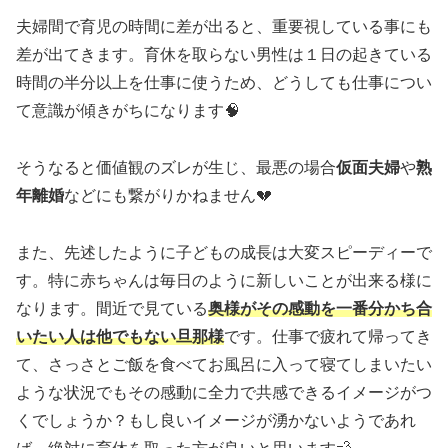
夫婦間で育児の時間に差が出ると、重要視している事にも
差が出てきます。育休を取らない男性は１日の起きている
時間の半分以上を仕事に使うため、どうしても仕事につい
て意識が傾きがちになります🧠
そうなると価値観のズレが生じ、最悪の場合
仮面夫婦
や
熟
年離婚
などにも繋がりかねません💔
また、先述したように子どもの成長は大変スピーディーで
す。特に赤ちゃんは毎日のように新しいことが出来る様に
なります。間近で見ている
奥様がその感動を一番分かち合
いたい人は他でもない旦那様
です。仕事で疲れて帰ってき
て、さっさとご飯を食べてお風呂に入って寝てしまいたい
ような状況でもその感動に全力で共感できるイメージがつ
くでしょうか？もし良いイメージが湧かないようであれ