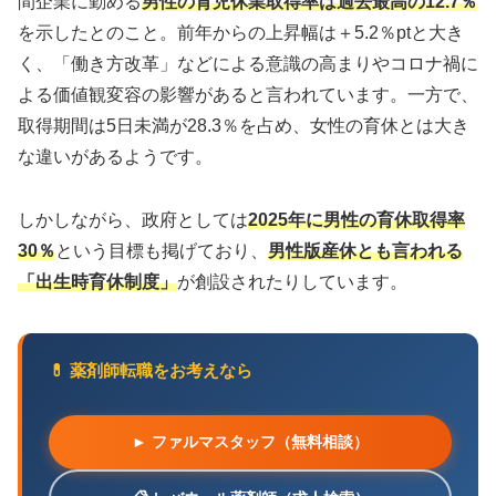
間企業に勤める
男性の育児休業取得率は過去最高の12.7％
を示したとのこと。前年からの上昇幅は＋5.2％ptと大き
く、「働き方改革」などによる意識の高まりやコロナ禍に
よる価値観変容の影響があると言われています。一方で、
取得期間は5日未満が28.3％を占め、女性の育休とは大き
な違いがあるようです。
しかしながら、政府としては
2025年に男性の育休取得率
30％
という目標も掲げており、
男性版産休とも言われる
「出生時育休制度」
が創設されたりしています。
💊 薬剤師転職をお考えなら
► ファルマスタッフ（無料相談）