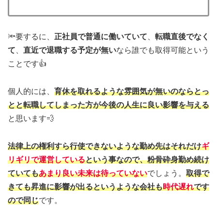
🔦要するに、
正社員で普通に働いていて
、
転職直後でなく
て
、
直近で退職する予定が無い
なら誰でも取得可能という
ことです👍
個人的には、
育休を取れるような雰囲気が無いのならとっ
とと転職してしまった方が今後の人生に良い影響を与える
と思います💨
法律上の権利すら行使できないような勤め先はそれだけ
ギ
リギリで運営している
という事なので、粉骨砕身勤め続け
ていても
あまり良い未来は待っていない
でしょう。
取得で
きても昇進に影響が出るというような会社も
時代遅れ
です
ので同じ
です。