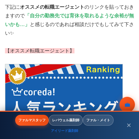
下記に
オススメの転職エージェント
のリンクを貼っておき
ますので
「自分の勤務先では育休を取れるような余裕が無
いかも…」
と感じるのであれば相談だけでもしてみて下さ
い✨
【オススメ転職エージェント】
💼
無料相談
ファルマスタッフ
レバウェル薬剤師
ファル・メイト
✕
アイリード薬剤師
メニュー
ホーム
検索
トップ
サイドバー