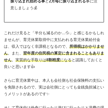
振り込まれ始める事
と
2月毎に振り込まれる
事に注
意しましょう💰
これだけ見ると「半分も減るのか…💦」と感じるかもしれ
ませんが、育児休業取得中に支払われる育児休業給付金
は、収入ではなく非課税となるので、
所得税はかかりませ
ん
。また、
翌年度の住民税の算定に含まれることもありま
せん
。
実質的な手取りは
8割程度
になる
と認識しておくと
良いと思います👍
さらに育児休業中は、本人も会社側も社会保険料の支払い
を免除されるので、実は会社側にとっても金銭負担減とい
うメリットがあるのです✨
そして育休中は外食に行ったり遊びに行ったりと浪費の場