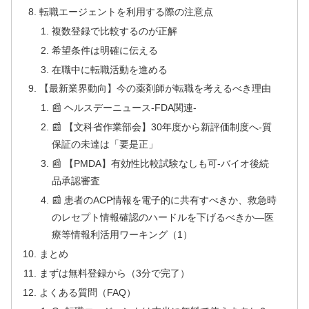
転職エージェントを利用する際の注意点
複数登録で比較するのが正解
希望条件は明確に伝える
在職中に転職活動を進める
【最新業界動向】今の薬剤師が転職を考えるべき理由
📰 ヘルスデーニュース‐FDA関連‐
📰 【文科省作業部会】30年度から新評価制度へ‐質
保証の未達は「要是正」
📰 【PMDA】有効性比較試験なしも可‐バイオ後続
品承認審査
📰 患者のACP情報を電子的に共有すべきか、救急時
のレセプト情報確認のハードルを下げるべきか―医
療等情報利活用ワーキング（1）
まとめ
まずは無料登録から（3分で完了）
よくある質問（FAQ）