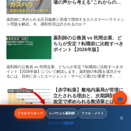
場の声から考える“これからの働
き方”
薬剤師に求められる応召義務と現場で増加するカスタマーハラスメン
ト問題を解説。今、調剤拒否は許されるのか？
薬剤師の公務員 vs 民間企業、ど
資産形成・副業
ちらが安定？転職前に比較すべき
ポイント【2026年版】
薬剤師の公務員 vs 民間企業、どちらが安定？転職前に比較すべきポ
イント【2026年版】について解説します。薬剤師の転職を成功させ
るには、目的に合ったエージェント・サービス選びが重要です。
2026年の最新データをもとに、転職コンサルタントの...
【赤字転落】敷地内薬局が苦境に
転職・キャリア設計
立たされる理由と、次期調剤報酬
💼
改定で求められる救済策とは？｜
転職で道が開けた成功事例も紹介
無料相談
ファルマスタッフ
レバウェル薬剤師
ファル・メイト
✕
2024年度調剤報酬改定で赤字に転落した敷地内薬局の実態と今後の
見通しを解説。在宅対応など機能面での評価が必要とされる中、ドラ
アイリード薬剤師
ッグストアへの転職で年収アップを実現した成功事例や、おすすめ転
メニュー
ホーム
検索
トップ
サイドバー