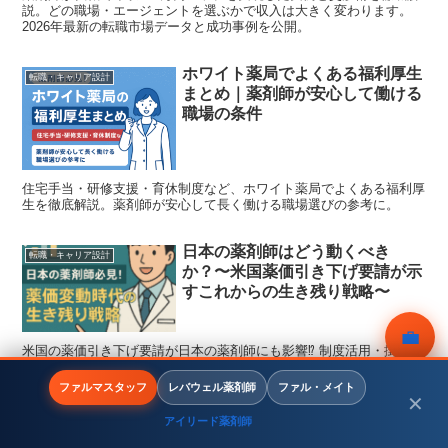
説。どの職場・エージェントを選ぶかで収入は大きく変わります。
2026年最新の転職市場データと成功事例を公開。
ホワイト薬局でよくある福利厚生
転職・キャリア設計
まとめ｜薬剤師が安心して働ける
職場の条件
住宅手当・研修支援・育休制度など、ホワイト薬局でよくある福利厚
生を徹底解説。薬剤師が安心して長く働ける職場選びの参考に。
日本の薬剤師はどう動くべき
転職・キャリア設計
か？〜米国薬価引き下げ要請が示
すこれからの生き残り戦略〜
💼
米国の薬価引き下げ要請が日本の薬剤師にも影響⁉ 制度活用・掛け算
スキル・キャリア多様化で収入と将来を守る方法を解説します。
無料相談
ファルマスタッフ
レバウェル薬剤師
ファル・メイト
✕
労災病院の薬剤師の年収・評判
資産形成・副業
アイリード薬剤師
は？採用と働き方の実態【2026
メニュー
ホーム
検索
トップ
サイドバー