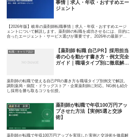
事情｜求人・年収・おすすめエー
ジェント
【2026年版】岐阜の薬剤師転職事情｜求人・年収・おすすめエージ
ェントについて解説します。薬剤師の転職を成功させるには、目的に
合ったエージェント・サービス選びが重要です。2026年の最新デー
タをもとに、転職コンサルタントの視点で詳しく紹介し...
【薬剤師 転職 自己PR】採用担当
転職・キャリア設計
者の心を動かす書き方・例文完全
ガイド｜職場タイプ別に徹底解説
【2026年版】
薬剤師の転職で使える自己PRの書き方を職場タイプ別例文で解説。
調剤薬局・病院・ドラッグストア・企業薬剤師に対応。NG例も紹介
し採用を勝ち取るコツを伝授。
薬剤師が転職で年収100万円アッ
資産形成・副業
プさせた方法【実例5選と交渉
術】
薬剤師が転職で年収100万円アップを実現した実例と交渉術を徹底解