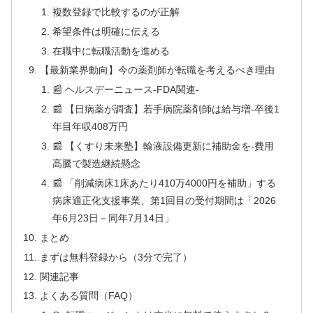
複数登録で比較するのが正解
希望条件は明確に伝える
在職中に転職活動を進める
【最新業界動向】今の薬剤師が転職を考えるべき理由
📰 ヘルスデーニュース‐FDA関連‐
📰 【日病薬が調査】若手病院薬剤師は給与増‐卒後1
年目年収408万円
📰 【くすり未来塾】輸液設備更新に補助金を‐費用
高騰で製造継続懸念
📰 「削減病床1床あたり410万4000円を補助」する
病床適正化支援事業、第1回目の受付期間は「2026
年6月23日－同年7月14日」
まとめ
まずは無料登録から（3分で完了）
関連記事
よくある質問（FAQ）