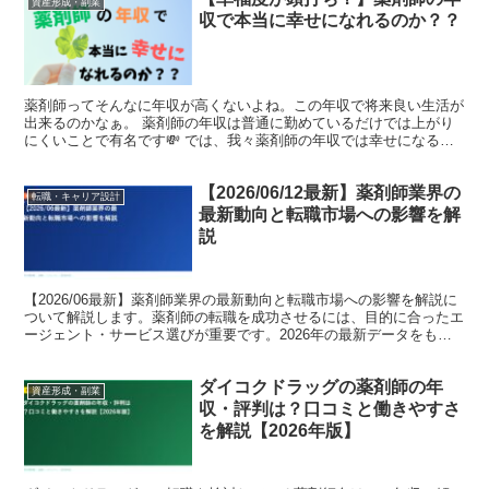
資産形成・副業
収で本当に幸せになれるのか？？
薬剤師ってそんなに年収が高くないよね。この年収で将来良い生活が
出来るのかなぁ。 薬剤師の年収は普通に勤めているだけでは上がり
にくいことで有名です💸 では、我々薬剤師の年収では幸せになる事
は出来ないのでしょうか❓ 結論から伝えると、薬剤師の年...
【2026/06/12最新】薬剤師業界の
転職・キャリア設計
最新動向と転職市場への影響を解
説
【2026/06最新】薬剤師業界の最新動向と転職市場への影響を解説に
ついて解説します。薬剤師の転職を成功させるには、目的に合ったエ
ージェント・サービス選びが重要です。2026年の最新データをもと
に、転職コンサルタントの視点で詳しく紹介します...
ダイコクドラッグの薬剤師の年
資産形成・副業
収・評判は？口コミと働きやすさ
を解説【2026年版】