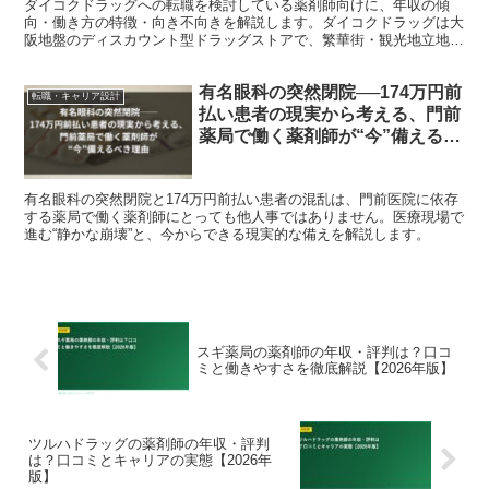
ダイコクドラッグへの転職を検討している薬剤師向けに、年収の傾
向・働き方の特徴・向き不向きを解説します。ダイコクドラッグは大
阪地盤のディスカウント型ドラッグストアで、繁華街・観光地立地と
ハイテンションな店舗運営で知られます。合う人には稼げる環...
有名眼科の突然閉院──174万円前
転職・キャリア設計
払い患者の現実から考える、門前
薬局で働く薬剤師が“今”備えるべ
き理由
有名眼科の突然閉院と174万円前払い患者の混乱は、門前医院に依存
する薬局で働く薬剤師にとっても他人事ではありません。医療現場で
進む“静かな崩壊”と、今からできる現実的な備えを解説します。
スギ薬局の薬剤師の年収・評判は？口コ
ミと働きやすさを徹底解説【2026年版】
ツルハドラッグの薬剤師の年収・評判
は？口コミとキャリアの実態【2026年
版】