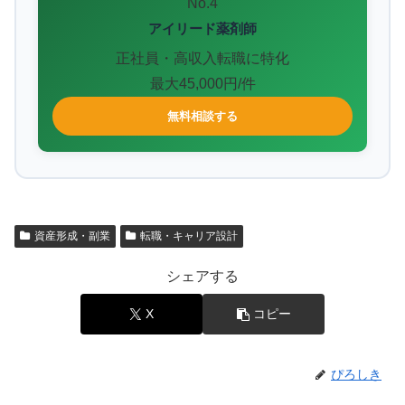
No.4
アイリード薬剤師
正社員・高収入転職に特化
最大45,000円/件
無料相談する
資産形成・副業
転職・キャリア設計
シェアする
X
コピー
ぴろしき