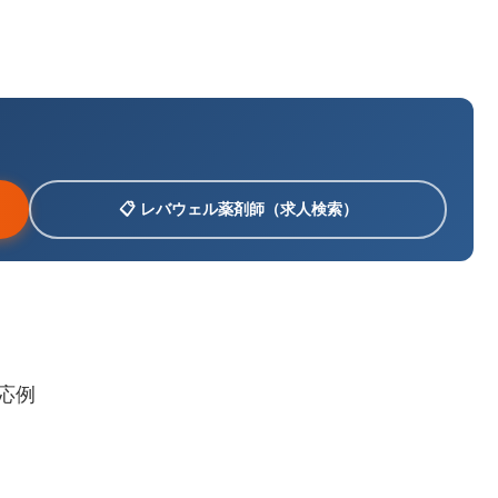
📋 レバウェル薬剤師（求人検索）
応例