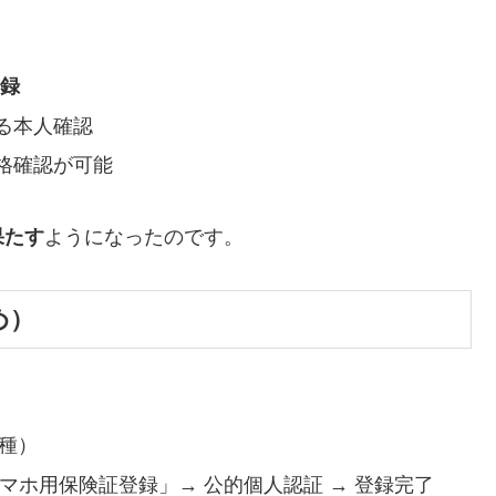
登録
る本人確認
格確認が可能
果たす
ようになったのです。
め）
機種）
マホ用保険証登録」→ 公的個人認証 → 登録完了