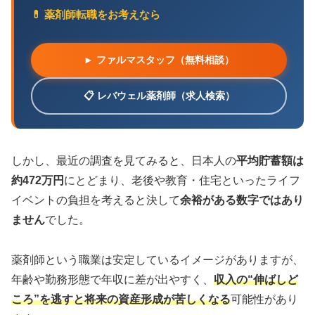
💊 薬剤師転職をお考えなら
► ファルマスタッフ（無料相談）
📋 レバウェル薬剤師（求人検索）
しかし、最近の調査を見てみると、日本人の
平均貯蓄額は
約472万円
にとどまり、老後や教育・住宅といったライフ
イベントの負担を考えると決して
余裕がある数字ではあり
ません
でした。
薬剤師という職業は安定しているイメージがありますが、
年齢や勤務形態で年収に差が出やすく、
収入の“伸ばしど
ころ”を逃すと将来の資産形成が苦しくなる
可能性があり