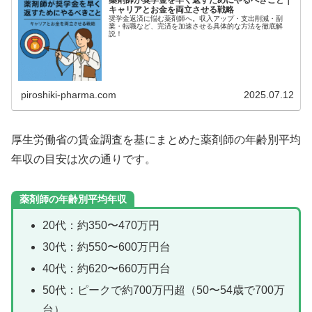
キャリアとお金を両立させる戦略
奨学金返済に悩む薬剤師へ。収入アップ・支出削減・副
業・転職など、完済を加速させる具体的な方法を徹底解
説！
piroshiki-pharma.com
2025.07.12
厚生労働省の賃金調査を基にまとめた薬剤師の年齢別平均
年収の目安は次の通りです。
薬剤師の年齢別平均年収
20代：約350〜470万円
30代：約550〜600万円台
40代：約620〜660万円台
50代：ピークで約700万円超（50〜54歳で700万
台）