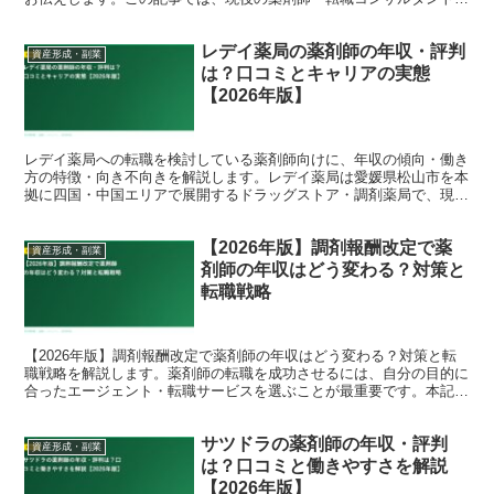
視点で、背景にある事情と、これからのキャリアの考え方ま...
レデイ薬局の薬剤師の年収・評判
資産形成・副業
は？口コミとキャリアの実態
【2026年版】
レデイ薬局への転職を検討している薬剤師向けに、年収の傾向・働き
方の特徴・向き不向きを解説します。レデイ薬局は愛媛県松山市を本
拠に四国・中国エリアで展開するドラッグストア・調剤薬局で、現在
はツルハグループの一員です。四国で調剤キャリアを積みた...
【2026年版】調剤報酬改定で薬
資産形成・副業
剤師の年収はどう変わる？対策と
転職戦略
【2026年版】調剤報酬改定で薬剤師の年収はどう変わる？対策と転
職戦略を解説します。薬剤師の転職を成功させるには、自分の目的に
合ったエージェント・転職サービスを選ぶことが最重要です。本記事
では現役薬剤師・転職コンサルタントの視点から、202...
サツドラの薬剤師の年収・評判
資産形成・副業
は？口コミと働きやすさを解説
【2026年版】