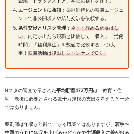
企業、ドラッグストア、本社勤務）を探す。
エージェントに相談
：薬剤師特化の転職エージェ
ントで非公開求人や給与交渉を依頼する。
条件交渉とリスク管理
：
今すぐ辞める必要はな
い
。内定が出たら現職と比較して「収入」「労働
時間」「福利厚生」を数値で比較する。👈大
事！
転職活動は後出しジャンケンでOK！
Nスタの調査で示された
平均貯蓄472万円
は、教育・住
宅・老後に必要とされる数千万規模の支出を考えると十分
ではありません。
薬剤師は年収が年齢で上がる職業ではありますが、
若手〜
中堅のうちに年収を上げるかどうかで生涯収入に差が出る