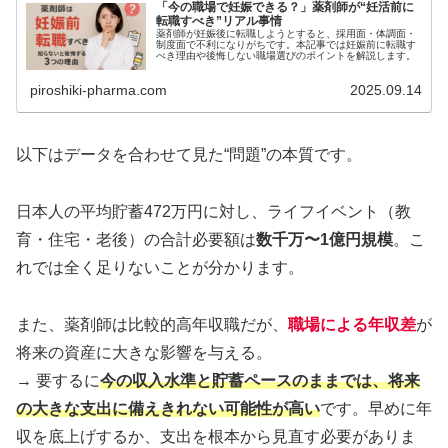
「今の職場で妊娠できる？」薬剤師が“妊活前に
転職すべき”リアル事情
薬剤師が妊娠後に転職しようとすると、採用面・体調面・
制度面で不利になりがちです。本記事では妊娠前に転職す
べき理由や後悔しない職場選びのポイントを解説します。
piroshiki-pharma.com
2025.09.14
以下はデータを合わせて見た“問題”の本質です。
日本人の平均貯蓄472万円に対し、ライフイベント（教
育・住宅・老後）の合計必要額は
数千万〜1億円規模
。こ
れでは全く足りないことが分かります。
また、薬剤師は比較的高年収職だが、
職場による年収差
が
将来の資産に大きな影響を与える。
→ 要するに
今の収入水準と貯蓄ペースのままでは、将来
の大きな支出に備えきれない可能性が高い
です。早めに年
収を底上げするか、支出を根本から見直す必要がありま