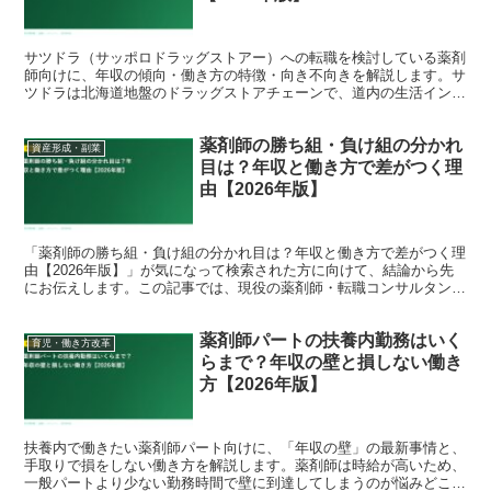
サツドラ（サッポロドラッグストアー）への転職を検討している薬剤
師向けに、年収の傾向・働き方の特徴・向き不向きを解説します。サ
ツドラは北海道地盤のドラッグストアチェーンで、道内の生活インフ
ラとして強い存在感を持ちます。北海道で働きたい・戻りた...
薬剤師の勝ち組・負け組の分かれ
資産形成・副業
目は？年収と働き方で差がつく理
由【2026年版】
「薬剤師の勝ち組・負け組の分かれ目は？年収と働き方で差がつく理
由【2026年版】」が気になって検索された方に向けて、結論から先
にお伝えします。この記事では、現役の薬剤師・転職コンサルタント
の視点で、背景にある事情と、これからのキャリアの考え...
薬剤師パートの扶養内勤務はいく
育児・働き方改革
らまで？年収の壁と損しない働き
方【2026年版】
扶養内で働きたい薬剤師パート向けに、「年収の壁」の最新事情と、
手取りで損をしない働き方を解説します。薬剤師は時給が高いため、
一般パートより少ない勤務時間で壁に到達してしまうのが悩みどこ