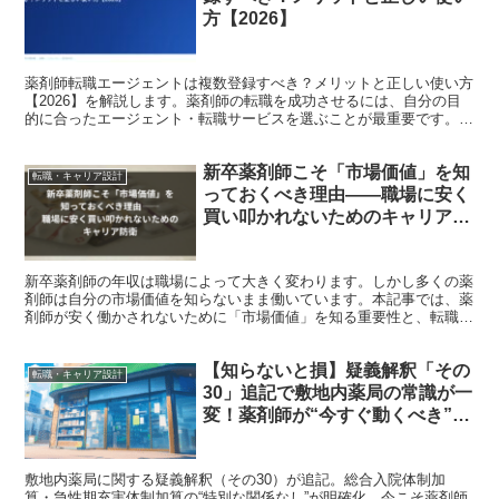
方【2026】
薬剤師転職エージェントは複数登録すべき？メリットと正しい使い方
【2026】を解説します。薬剤師の転職を成功させるには、自分の目
的に合ったエージェント・転職サービスを選ぶことが最重要です。本
記事では現役薬剤師・転職コンサルタントの視点から、2...
新卒薬剤師こそ「市場価値」を知
転職・キャリア設計
っておくべき理由――職場に安く
買い叩かれないためのキャリア防
衛
新卒薬剤師の年収は職場によって大きく変わります。しかし多くの薬
剤師は自分の市場価値を知らないまま働いています。本記事では、薬
剤師が安く働かされないために「市場価値」を知る重要性と、転職エ
ージェントを使った情報収集の方法を解説します。将来のキャリアを
守るための具体的な行動も紹介します。
【知らないと損】疑義解釈「その
転職・キャリア設計
30」追記で敷地内薬局の常識が一
変！薬剤師が“今すぐ動くべき”理
由とは？
敷地内薬局に関する疑義解釈（その30）が追記。総合入院体制加
算・急性期充実体制加算の“特別な関係なし”が明確化。今こそ薬剤師