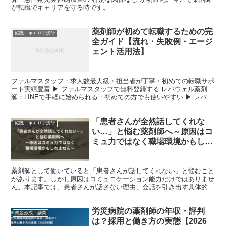
が転職でキャリアを守る時です。
薬剤師が初めて転職するための完
転職・キャリア設計
全ガイド【流れ・失敗例・エージ
ェント活用法】
ファルマスタッフ：求人数最大級・担当者が丁寧・初めての転職サポ
ート実績豊富 ▶ ファルマスタッフで無料登録する レバウェル薬剤
師：LINEで手軽に始められる・初めての方でも使いやすい ▶ レバウ
ェル薬剤師で無料登録する ステップ3〜4：求人...
「患者さんが全然話してくれな
転職・キャリア設計
い…」と悩む薬剤師へ～原因はコ
ミュ力ではなく職場環境かもしれ
ません～
薬剤師として働いていると「患者さんが話してくれない」と悩むこと
があります。しかし原因はコミュニケーション能力だけではありませ
ん。本記事では、患者さんが話さない理由、会話を引き出す具体的な
方法、そして薬局の職場環境が与える影響について解説します。薬剤
師として働きやすい環境の見つけ方も紹介します。
労災病院の薬剤師の年収・評判
資産形成・副業
は？採用と働き方の実態【2026