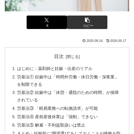
X
コピー
2025.09.16
2026.05.17
目次
はじめに：薬剤師と妊娠・出産のリアル
労基法① 妊娠中は「時間外労働・休日労働・深夜業」
を制限できる
労基法② 妊娠中は「休憩・通院のための時間」が保障
されている
労基法③ 「軽易業務への転換請求」が可能
労基法④ 産前産後休業は「強制」できない
労基法⑤ 解雇・不利益取扱いは禁止
まとめ：妊娠前に“職場選び”をしておくことが後悔を防