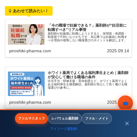
あわせて読みたい！
「今の職場で妊娠できる？」薬剤師が“妊活前に
転職すべき”リアル事情
薬剤師が妊娠後に転職しようとすると、採用面・体調面・
制度面で不利になりがちです。本記事では妊娠前に転職す
べき理由や後悔しない職場選びのポイントを解説します。
piroshiki-pharma.com
2025.09.14
ホワイト薬局でよくある福利厚生まとめ｜薬剤師
が安心して働ける職場の条件
住宅手当・研修支援・育休制度など、ホワイト薬局でよく
ある福利厚生を徹底解説。薬剤師が安心して長く働ける職
場選びの参考に。
💼
piroshiki-pharma.com
2025.08.23
無料相談
ファルマスタッフ
レバウェル薬剤師
ファル・メイト
各エージェントの詳細な比較・ランキングについては、
薬
✕
アイリード薬剤師
剤師転職エージェントおすすめランキング【2025年最新
メニュー
ホーム
検索
トップ
サイドバー