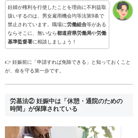
妊婦が権利を行使したことを理由に不利益取
扱いするのは、男女雇用機会均等法第9条で
禁止されています。職場に
労働組合
等がある
ならそこに、無いなら
都道府県労働局
や
労働
基準監督署
に相談しましょう！
👉 妊娠前に「申請すれば免除できる」と知っておくこと
が、命を守る第一歩です。
労基法② 妊娠中は「休憩・通院のための
時間」が保障されている