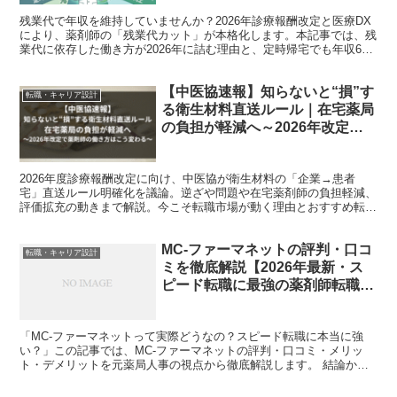
残業代で年収を維持していませんか？2026年診療報酬改定と医療DX
により、薬剤師の「残業代カット」が本格化します。本記事では、残
業代に依存した働き方が2026年に詰む理由と、定時帰宅でも年収600
万をキープできる「ホワイト薬局」の見分け方を徹底解説！
【中医協速報】知らないと“損”す
転職・キャリア設計
る衛生材料直送ルール｜在宅薬局
の負担が軽減へ～2026年改定で
薬剤師の働き方はこう変わる～
2026年度診療報酬改定に向け、中医協が衛生材料の「企業→患者
宅」直送ルール明確化を議論。逆ざや問題や在宅薬剤師の負担軽減、
評価拡充の動きまで解説。今こそ転職市場が動く理由とおすすめ転職
サイトも紹介。
MC-ファーマネットの評判・口コ
転職・キャリア設計
ミを徹底解説【2026年最新・ス
ピード転職に最強の薬剤師転職エ
ージェント】
「MC-ファーマネットって実際どうなの？スピード転職に本当に強
い？」この記事では、MC-ファーマネットの評判・口コミ・メリッ
ト・デメリットを元薬局人事の視点から徹底解説します。 結論から
言えば、MC-ファーマネットはできるだけ早く転職を決め...