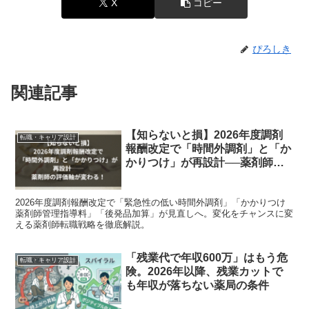
X
コピー
ぴろしき
関連記事
【知らないと損】2026年度調剤
転職・キャリア設計
報酬改定で「時間外調剤」と「か
かりつけ」が再設計──薬剤師の
評価軸が変わる！
2026年度調剤報酬改定で「緊急性の低い時間外調剤」「かかりつけ
薬剤師管理指導料」「後発品加算」が見直しへ。変化をチャンスに変
える薬剤師転職戦略を徹底解説。
「残業代で年収600万」はもう危
転職・キャリア設計
険。2026年以降、残業カットで
も年収が落ちない薬局の条件