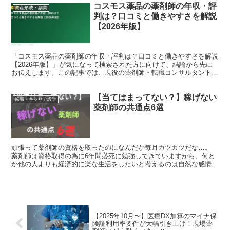
コスモス薬品の薬剤師の年収・評
資産形成・副業
判は？口コミと働きやすさを解説
【2026年版】
「コスモス薬品の薬剤師の年収・評判は？口コミと働きやすさを解説
【2026年版】」が気になって検索された方に向けて、結論から先に
お伝えします。この記事では、現役の薬剤師・転職コンサルタントの
視点で、背景にある事情と、これからのキャリアの考え方...
【当てはまってない？】稼げない
転職・キャリア設計
薬剤師の共通点6選
頑張って薬剤師の資格を取ったのになんだか毎月カツカツだな…。
薬剤師は資格取得の為に6年間必死に勉強してきていますから、何と
か他の人よりも経済的に楽な生活をしたいと考えるのは自然な感情で
す。 しかしながら、同じ国家資格なのにも関わらずその年...
【2025年10月〜】医療DX加算のマイナ保
険証利用率要件が大幅引き上げ！現場薬