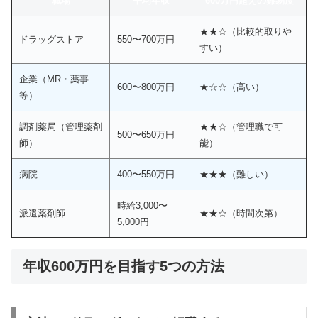
職場
平均年収
600万円超えの難易度
★★☆（比較的取りや
ドラッグストア
550〜700万円
すい）
企業（MR・薬事
600〜800万円
★☆☆（高い）
等）
調剤薬局（管理薬剤
★★☆（管理職で可
500〜650万円
師）
能）
病院
400〜550万円
★★★（難しい）
時給3,000〜
派遣薬剤師
★★☆（時間次第）
5,000円
年収600万円を目指す5つの方法