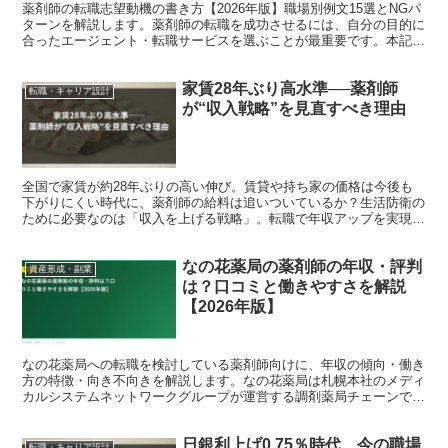
薬剤師の転職志望動機の書き方【2026年版】職場別例文15選とNGパ
ターンを解説します。薬剤師の転職を成功させるには、自分の目的に
合ったエージェント・転職サービスを選ぶことが最重要です。本記事
では現役薬剤師・転職コンサルタントの視点から、2...
家賃28年ぶり高水準──薬剤師
転職・キャリア設計
が“収入戦略”を見直すべき理由
全国で家賃が約28年ぶりの高い伸び。賃貸や持ち家の価格は今後も
下がりにくい時代に、薬剤師の給料は追いついているか？生活防衛の
ために必要なのは「収入を上げる戦略」。転職で年収アップを実現す
る具体策を解説します。
なの花薬局の薬剤師の年収・評判
資産形成・副業
は？口コミと働きやすさを解説
【2026年版】
なの花薬局への転職を検討している薬剤師向けに、年収の傾向・働き
方の特徴・向き不向きを解説します。なの花薬局は札幌本社のメディ
カルシステムネットワークグループが運営する調剤薬局チェーンで、
北海道から全国へ展開しています。地域医療・在宅に力を入...
日銀利上げ0.75％時代、今の職場
転職・キャリア設計