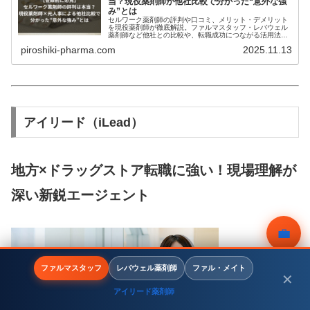
当？現役薬剤師が他社比較で分かった“意外な強
み”とは
セルワーク薬剤師の評判や口コミ、メリット・デメリット
を現役薬剤師が徹底解説。ファルマスタッフ・レバウェル
薬剤師など他社との比較や、転職成功につながる活用法も
紹介します。
piroshiki-pharma.com
2025.11.13
アイリード（iLead）
地方×ドラッグストア転職に強い！現場理解が
深い新鋭エージェント
💼
無料相談
ファルマスタッフ
レバウェル薬剤師
ファル・メイト
✕
アイリード薬剤師
メニュー
ホーム
検索
トップ
サイドバー