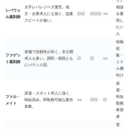
リア
大手レバレジーズ運営。地
相談
レバウェ
方・企業求人にも強く、提案
◎◎
◎◎◎
○○
を重
ル薬剤師
スピードが速い。
視し
たい
人
情報
収
老舗で信頼性が高く、非公開
ファゲッ
集・
求人も多い。調剤・病院とも
◎
◎
○○
ト薬剤師
ミド
にバランス型。
ル層
向け
派
遣・
派遣・スポット求人に強く、
ファル・
時短
時給高め。即勤務可能な案件
○○
◎◎
◎
メイト
勤務
多数。
希望
者
育