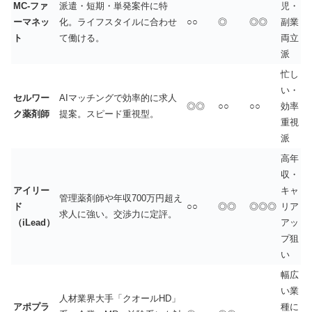
MC-ファ
派遣・短期・単発案件に特
児・
ーマネッ
化。ライフスタイルに合わせ
○○
◎
◎◎
副業
ト
て働ける。
両立
派
忙し
い・
セルワー
AIマッチングで効率的に求人
◎◎
○○
○○
効率
ク薬剤師
提案。スピード重視型。
重視
派
高年
収・
アイリー
キャ
管理薬剤師や年収700万円超え
ド
○○
◎◎
◎◎◎
リア
求人に強い。交渉力に定評。
（iLead）
アッ
プ狙
い
幅広
い業
人材業界大手「クオールHD」
アポプラ
種に