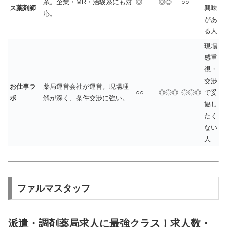
系。企業・MR・治験系にも対
◎
◎◎
○○
ス薬剤師
興味
応。
があ
る人
現場
感重
視・
交渉
お仕事ラ
薬局運営会社が運営。現場理
○○
◎◎◎
◎◎◎
で妥
ボ
解が深く、条件交渉に強い。
協し
たく
ない
人
ファルマスタッフ
派遣・調剤薬局求人に最強クラス！求人数・