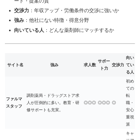
ード・提案の質
交渉力
：年収アップ・労働条件の交渉に強いか
強み
：他社にない特徴・得意分野
向いている人
：どんな薬剤師にマッチするか
向い
サポー
サイト名
強み
求人数
交渉力
てい
ト力
る人
初め
ての
調剤薬局・ドラッグストア求
転
ファルマ
人が圧倒的に多い。教育・研
◎◎◎
◎◎◎
◎
職・
スタッフ
修サポートも充実。
安心
重視
派
キャ