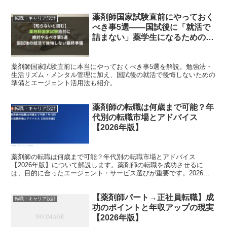
薬剤師国家試験直前にやっておく
転職・キャリア設計
べき事5選――国試後に「就活で
詰まない」薬学生になるための最
終準備
薬剤師国家試験直前に本当にやっておくべき事5選を解説。勉強法・
生活リズム・メンタル管理に加え、国試後の就活で後悔しないための
準備とエージェント活用法も紹介。
薬剤師の転職は何歳まで可能？年
転職・キャリア設計
代別の転職市場とアドバイス
【2026年版】
薬剤師の転職は何歳まで可能？年代別の転職市場とアドバイス
【2026年版】について解説します。薬剤師の転職を成功させるに
は、目的に合ったエージェント・サービス選びが重要です。2026年
の最新データをもとに、転職コンサルタントの視点で詳しく紹介...
【薬剤師パート→正社員転職】成
転職・キャリア設計
功のポイントと年収アップの現実
【2026年版】