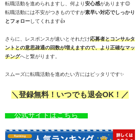
転職活動を進められますし、何より
安心感
があります😌
転職活動には不安がつきものですが
素早い対応でしっかり
とフォロー
してくれます👍
さらに、レスポンスが速いとそれだけ
応募者とコンサルタ
ントとの意思疎通の回数が増えますので、より正確なマッ
チング
へと繋がります。
スムーズに転職活動を進めたい方にはピッタリです✨
＼登録無料！いつでも退会OK！／
公式サイトはこちら