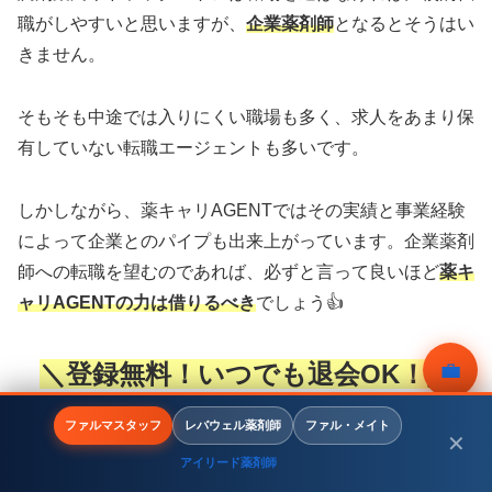
職がしやすいと思いますが、
企業薬剤師
となるとそうはい
きません。
そもそも中途では入りにくい職場も多く、求人をあまり保
有していない転職エージェントも多いです。
しかしながら、薬キャリAGENTではその実績と事業経験
によって企業とのパイプも出来上がっています。企業薬剤
師への転職を望むのであれば、必ずと言って良いほど
薬キ
ャリAGENTの力は借りるべき
でしょう👍
💼
＼登録無料！いつでも退会OK！／
無料相談
ファルマスタッフ
レバウェル薬剤師
ファル・メイト
✕
公式サイトはこちら
アイリード薬剤師
メニュー
ホーム
検索
トップ
サイドバー