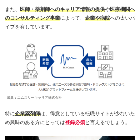
また、
医師・薬剤師へのキャリア情報の提供
や
医療機関へ
のコンサルティング事業
によって、
企業や病院
への太いパ
イプを有しています。
出典：エムスリーキャリア株式会社
特に
企業薬剤師
は、得意としている転職サイトが少ないた
め興味のある方にとっては
登録必須
と言えるでしょう。