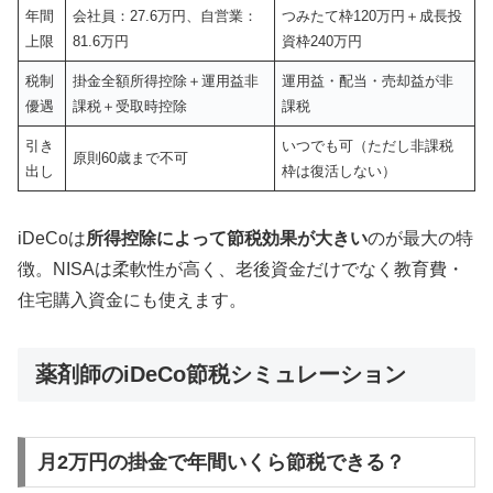
年間
会社員：27.6万円、自営業：
つみたて枠120万円＋成長投
上限
81.6万円
資枠240万円
税制
掛金全額所得控除＋運用益非
運用益・配当・売却益が非
優遇
課税＋受取時控除
課税
引き
いつでも可（ただし非課税
原則60歳まで不可
出し
枠は復活しない）
iDeCoは
所得控除によって節税効果が大きい
のが最大の特
徴。NISAは柔軟性が高く、老後資金だけでなく教育費・
住宅購入資金にも使えます。
薬剤師のiDeCo節税シミュレーション
月2万円の掛金で年間いくら節税できる？