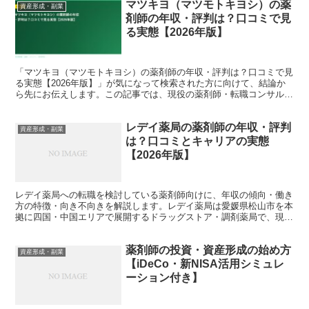
マツキヨ（マツモトキヨシ）の薬
資産形成・副業
剤師の年収・評判は？口コミで見
る実態【2026年版】
「マツキヨ（マツモトキヨシ）の薬剤師の年収・評判は？口コミで見
る実態【2026年版】」が気になって検索された方に向けて、結論か
ら先にお伝えします。この記事では、現役の薬剤師・転職コンサルタ
ントの視点で、背景にある事情と、これからのキャリアの...
レデイ薬局の薬剤師の年収・評判
資産形成・副業
は？口コミとキャリアの実態
【2026年版】
レデイ薬局への転職を検討している薬剤師向けに、年収の傾向・働き
方の特徴・向き不向きを解説します。レデイ薬局は愛媛県松山市を本
拠に四国・中国エリアで展開するドラッグストア・調剤薬局で、現在
はツルハグループの一員です。四国で調剤キャリアを積みた...
薬剤師の投資・資産形成の始め方
資産形成・副業
【iDeCo・新NISA活用シミュレ
ーション付き】