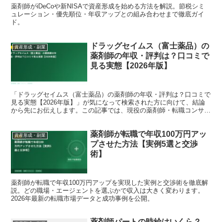
薬剤師がiDeCoや新NISAで資産形成を始める方法を解説。節税シミ
ュレーション・優先順位・年収アップとの組み合わせまで徹底ガイ
ド。
ドラッグセイムス（富士薬品）の
資産形成・副業
薬剤師の年収・評判は？口コミで
見る実態【2026年版】
「ドラッグセイムス（富士薬品）の薬剤師の年収・評判は？口コミで
見る実態【2026年版】」が気になって検索された方に向けて、結論
から先にお伝えします。この記事では、現役の薬剤師・転職コンサル
タントの視点で、背景にある事情と、これからのキャリア...
薬剤師が転職で年収100万円アッ
資産形成・副業
プさせた方法【実例5選と交渉
術】
薬剤師が転職で年収100万円アップを実現した実例と交渉術を徹底解
説。どの職場・エージェントを選ぶかで収入は大きく変わります。
2026年最新の転職市場データと成功事例を公開。
薬剤師パートの時給はいくら？