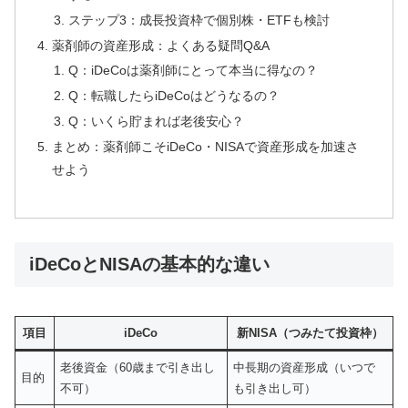
ステップ3：成長投資枠で個別株・ETFも検討
薬剤師の資産形成：よくある疑問Q&A
Q：iDeCoは薬剤師にとって本当に得なの？
Q：転職したらiDeCoはどうなるの？
Q：いくら貯まれば老後安心？
まとめ：薬剤師こそiDeCo・NISAで資産形成を加速さ
せよう
iDeCoとNISAの基本的な違い
項目
iDeCo
新NISA（つみたて投資枠）
老後資金（60歳まで引き出し
中長期の資産形成（いつで
目的
不可）
も引き出し可）