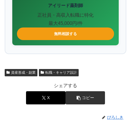
アイリード薬剤師
正社員・高収入転職に特化
最大45,000円/件
無料相談する
資産形成・副業
転職・キャリア設計
シェアする
X
コピー
ぴろしき