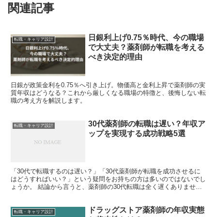
関連記事
日銀利上げ0.75％時代、今の職場
転職・キャリア設計
で大丈夫？薬剤師が転職を考える
べき決定的理由
日銀が政策金利を0.75％へ引き上げ。物価高と金利上昇で薬剤師の実
質年収はどうなる？これから厳しくなる職場の特徴と、後悔しない転
職の考え方を解説します。
30代薬剤師の転職は遅い？年収ア
転職・キャリア設計
ップを実現する成功戦略5選
「30代で転職するのは遅い？」「30代薬剤師が転職を成功させるに
はどうすればいい？」という疑問をお持ちの方は多いのではないでし
ょうか。 結論から言うと、薬剤師の30代転職は全く遅くありませ
ん。むしろ、10年前後の実務経験があり、即戦力として...
ドラッグストア薬剤師の年収実態
転職・キャリア設計