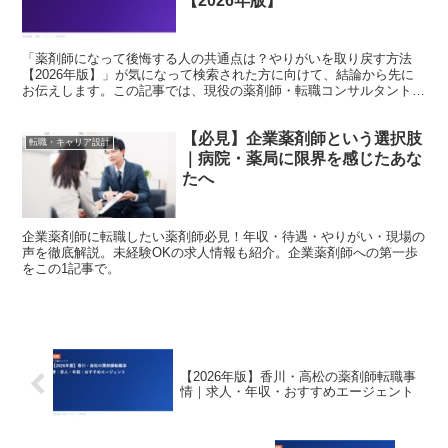
【2026年版】
「薬剤師になって後悔する人の共通点は？やりがいを取り戻す方法
【2026年版】」が気になって検索された方に向けて、結論から先に
お伝えします。この記事では、現役の薬剤師・転職コンサルタントの
視点で、背景にある事情と、これからのキャリアの考え方ま...
【必見】企業薬剤師という選択肢
転職・キャリア設計
｜病院・薬局に限界を感じたあな
たへ
企業薬剤師に転職したい薬剤師必見！年収・待遇・やりがい・現場の
声を徹底解説。未経験OKの求人情報も紹介。企業薬剤師への第一歩
をこの1記事で。
【2026年版】香川・高松の薬剤師転職事
情｜求人・年収・おすすめエージェント