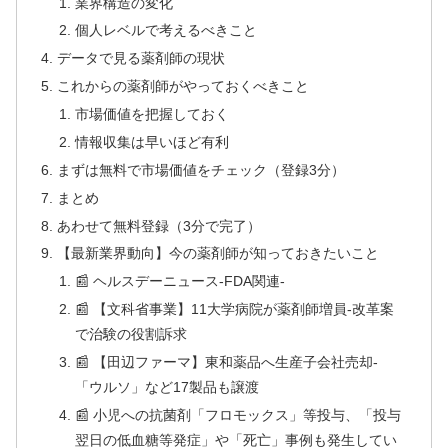
業界構造の変化
個人レベルで考えるべきこと
データで見る薬剤師の現状
これからの薬剤師がやっておくべきこと
市場価値を把握しておく
情報収集は早いほど有利
まずは無料で市場価値をチェック（登録3分）
まとめ
あわせて無料登録（3分で完了）
【最新業界動向】今の薬剤師が知っておきたいこと
📰 ヘルスデーニュース‐FDA関連‐
📰 【文科省事業】11大学病院が薬剤師増員‐改革案
で治験の役割訴求
📰 【田辺ファーマ】東和薬品へ生産子会社売却‐
「ウルソ」など17製品も譲渡
📰 小児への抗菌剤「フロモックス」等投与、「投与
翌日の低血糖等発症」や「死亡」事例も発生してい