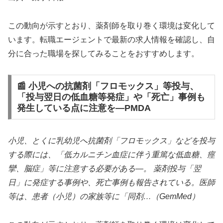
この動向が示すとおり、薬剤師を取り巻く環境は変化して
います。転職エージェントで最新の求人情報を確認し、自
分に合った職場を探してみることをおすすめします。
📰 小児への抗菌剤「フロモックス」等投与、
「投与翌日の低血糖等発症」や「死亡」事例も
発生している点に注意を―PMDA
小児、とくに乳幼児へ抗菌剤「フロモックス」などを投与
する際には、「低カルニチン血症に伴う重篤な低血糖、痙
攣、脳症」等に注意する必要がある—。 薬剤投与「翌
日」に発症する事例や、死亡事例も報告されている。医師
等は、患者（小児）の家族等に「同剤…（GemMed）