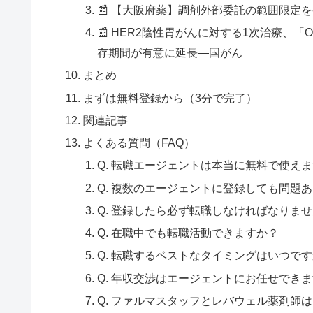
📰 【大阪府薬】調剤外部委託の範囲限定
📰 HER2陰性胃がんに対する1次治療、
存期間が有意に延長—国がん
まとめ
まずは無料登録から（3分で完了）
関連記事
よくある質問（FAQ）
Q. 転職エージェントは本当に無料で使え
Q. 複数のエージェントに登録しても問題
Q. 登録したら必ず転職しなければなりま
Q. 在職中でも転職活動できますか？
Q. 転職するベストなタイミングはいつで
Q. 年収交渉はエージェントにお任せでき
Q. ファルマスタッフとレバウェル薬剤師