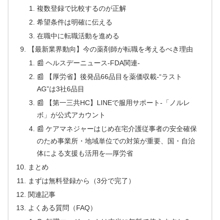
複数登録で比較するのが正解
希望条件は明確に伝える
在職中に転職活動を進める
【最新業界動向】今の薬剤師が転職を考えるべき理由
📰 ヘルスデーニュース‐FDA関連‐
📰 【厚労省】後発品66品目を薬価収載‐“ラスト
AG”は3社6品目
📰 【第一三共HC】LINEで服用サポート‐「ノルレ
ボ」が公式アカウント
📰 ケアマネジャーはじめ在宅介護従事者の安全確保
のため事業所・地域単位での対策が重要、国・自治
体による支援も活用を―厚労省
まとめ
まずは無料登録から（3分で完了）
関連記事
よくある質問（FAQ）