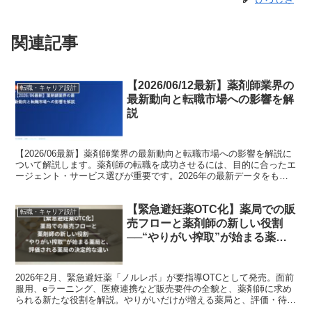
関連記事
【2026/06/12最新】薬剤師業界の
転職・キャリア設計
最新動向と転職市場への影響を解
説
【2026/06最新】薬剤師業界の最新動向と転職市場への影響を解説に
ついて解説します。薬剤師の転職を成功させるには、目的に合ったエ
ージェント・サービス選びが重要です。2026年の最新データをもと
に、転職コンサルタントの視点で詳しく紹介します...
【緊急避妊薬OTC化】薬局での販
転職・キャリア設計
売フローと薬剤師の新しい役割
──“やりがい搾取”が始まる薬
局・評価される薬局の決定的な違
い
2026年2月、緊急避妊薬「ノルレボ」が要指導OTCとして発売。面前
服用、eラーニング、医療連携など販売要件の全貌と、薬剤師に求め
られる新たな役割を解説。やりがいだけが増える薬局と、評価・待遇
に反映される薬局の違いとは。転職視点で読む必須記事。