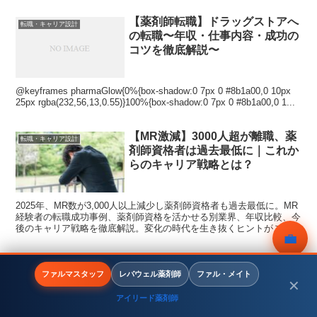
【薬剤師転職】ドラッグストアへ
転職・キャリア設計
の転職〜年収・仕事内容・成功の
コツを徹底解説〜
@keyframes pharmaGlow{0%{box-shadow:0 7px 0 #8b1a00,0 10px
25px rgba(232,56,13,0.55)}100%{box-shadow:0 7px 0 #8b1a00,0 1...
【MR激減】3000人超が離職、薬
転職・キャリア設計
剤師資格者は過去最低に｜これか
らのキャリア戦略とは？
2025年、MR数が3,000人以上減少し薬剤師資格者も過去最低に。MR
経験者の転職成功事例、薬剤師資格を活かせる別業界、年収比較、今
後のキャリア戦略を徹底解説。変化の時代を生き抜くヒントがここ
💼
に。
【2026年版】長崎の薬剤師転職
無料相談
転職・キャリア設計
ファルマスタッフ
レバウェル薬剤師
ファル・メイト
事情｜求人・年収・おすすめエー
✕
ジェント
アイリード薬剤師
メニュー
ホーム
検索
トップ
サイドバー