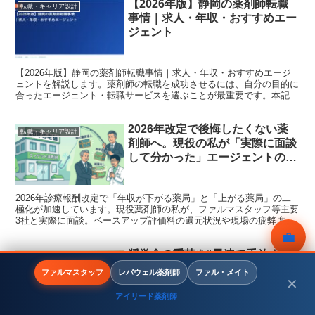
【2026年版】静岡の薬剤師転職
転職・キャリア設計
事情｜求人・年収・おすすめエー
ジェント
【2026年版】静岡の薬剤師転職事情｜求人・年収・おすすめエージ
ェントを解説します。薬剤師の転職を成功させるには、自分の目的に
合ったエージェント・転職サービスを選ぶことが最重要です。本記事
では現役薬剤師・転職コンサルタントの視点から、202...
2026年改定で後悔したくない薬
転職・キャリア設計
剤師へ。現役の私が「実際に面談
して分かった」エージェントの裏
事情と賢い選び方
2026年診療報酬改定で「年収が下がる薬局」と「上がる薬局」の二
極化が加速しています。現役薬剤師の私が、ファルマスタッフ等主要
3社と実際に面談。ベースアップ評価料の還元状況や現場の疲弊度な
ど、求人票に載らない「裏事情」と後悔しない選び方を本音で解説し
💼
ます。
奨学金の重荷を“最速で手放す”薬
転職・キャリア設計
無料相談
剤師の転職戦略
ファルマスタッフ
レバウェル薬剤師
ファル・メイト
✕
アイリード薬剤師
メニュー
ホーム
検索
トップ
サイドバー