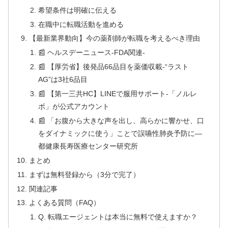
希望条件は明確に伝える
在職中に転職活動を進める
【最新業界動向】今の薬剤師が転職を考えるべき理由
📰 ヘルスデーニュース‐FDA関連‐
📰 【厚労省】後発品66品目を薬価収載‐“ラスト
AG”は3社6品目
📰 【第一三共HC】LINEで服用サポート‐「ノルレ
ボ」が公式アカウント
📰 「お腹から大きな声を出し、高らかに響かせ、口
をダイナミックに使う」ことで誤嚥性肺炎予防に―
都健康長寿医療センター研究所
まとめ
まずは無料登録から（3分で完了）
関連記事
よくある質問（FAQ）
Q. 転職エージェントは本当に無料で使えますか？