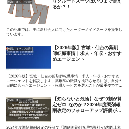
リクルートスーツはいつまで使え
転職・キャリア設計
るか？！
この記事では、主に新社会人に向けたオーダーメイドスーツを提案し
ています。
【2026年版】宮城・仙台の薬剤
転職・キャリア設計
師転職事情｜求人・年収・おすす
めエージェント
【2026年版】宮城・仙台の薬剤師転職事情｜求人・年収・おすすめ
エージェントを解説します。薬剤師の転職を成功させるには、自分の
目的に合ったエージェント・転職サービスを選ぶことが最重要です。
本記事では現役薬剤師・転職コンサルタントの視点から、...
【知らないと危険】なぜ“9割が算
転職・キャリア設計
定ゼロ”なのか？2024年度調剤報
酬改定のフォローアップ評価が機
能しない本当の理由──現場薬剤
師が“今すぐ動かないと損をす
2024年度調剤報酬改定の検証で「調剤後薬剤管理指導料が9割以上算
る”2026年度キャリア戦略