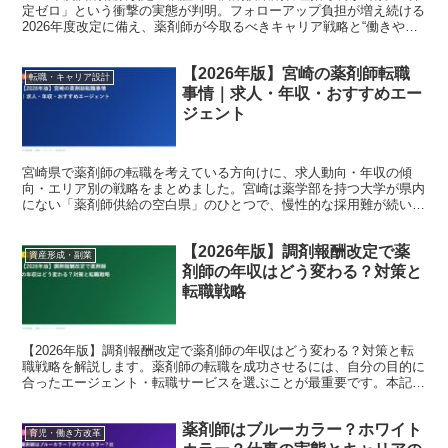
定ゼロ」という衝撃の実態が判明。フォローアップ負担が増え続ける
2026年度改定に備え、薬剤師が今取るべきキャリア戦略と“働きやす
い職場”の選び方を解説。
【2026年版】宮崎の薬剤師転職
転職・キャリア設計
事情｜求人・年収・おすすめエー
ジェント
宮崎県で薬剤師の転職を考えている方向けに、求人動向・年収の傾
向・エリア別の戦略をまとめました。宮崎は薬学部を持つ大学が県内
にない「薬剤師供給の空白県」のひとつで、慢性的な採用難が続いて
います。そのぶん転職者側の交渉力は強く、UIターン歓迎の...
【2026年版】調剤報酬改定で薬
資産形成・副業
剤師の年収はどう変わる？対策と
転職戦略
【2026年版】調剤報酬改定で薬剤師の年収はどう変わる？対策と転
職戦略を解説します。薬剤師の転職を成功させるには、自分の目的に
合ったエージェント・転職サービスを選ぶことが最重要です。本記事
では現役薬剤師・転職コンサルタントの視点から、202...
薬剤師はブルーカラー？ホワイト
育児・働き方改革