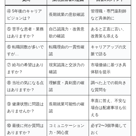
④ 5年後のキャリア
管理職・専門薬剤師
長期就業の意欲確認
ビジョンは？
など具体的に
⑤ 苦手な患者・業務
自己認識力・改善意
あると正直に言い、
はありますか？
欲の確認
改善策も添える
⑥ 転職回数が多いで
転職理由の一貫性確
キャリアアップの文
すが…
認
脈で語る
⑦ 給与の希望はあり
現実認識と交渉力の
市場価値に基づき具
ますか？
確認
体額を提示
⑧ 当社の気になる点
理解度・真剣度の確
調べた上での前向き
はありますか？
認
な質問を
率直に答え、不安な
⑨ 健康状態に問題は
長期就業可能性の確
場合は配慮事項も伝
ありませんか？
認
える
⑩ 最後に何か質問は
コミュニケーション
必ず2〜3個準備して
ありますか？
力・関心度
おく