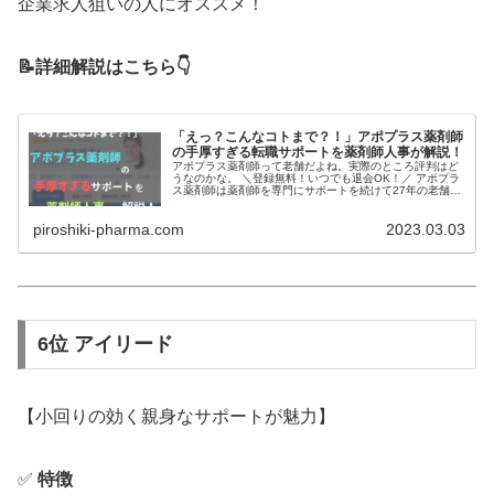
企業求人狙いの人にオススメ！
📝詳細解説はこちら👇
「えっ？こんなコトまで？！」アポプラス薬剤師
の手厚すぎる転職サポートを薬剤師人事が解説！
アポプラス薬剤師って老舗だよね。実際のところ評判はど
うなのかな。 ＼登録無料！いつでも退会OK！／ アポプラ
ス薬剤師は薬剤師を専門にサポートを続けて27年の老舗で
す。 転職を考えている薬剤師は利用するか検討していると
思いますので、今日はアポ…
piroshiki-pharma.com
2023.03.03
6位 アイリード
【小回りの効く親身なサポートが魅力】
✅
特徴