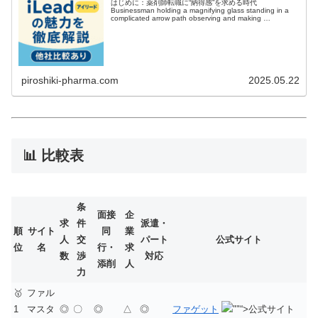
はじめに：薬剤師転職に“納得感”を求める時代
Businessman holding a magnifying glass standing in a
complicated arrow path observing and making …
piroshiki-pharma.com
2025.05.22
📊 比較表
条
面接
企
求
件
派遣・
順
サイト
同
業
人
交
パート
公式サイト
位
名
行・
求
数
渉
対応
添削
人
力
🥇
ファル
1
マスタ
◎
〇
◎
△
◎
ファゲット
“>公式サイト