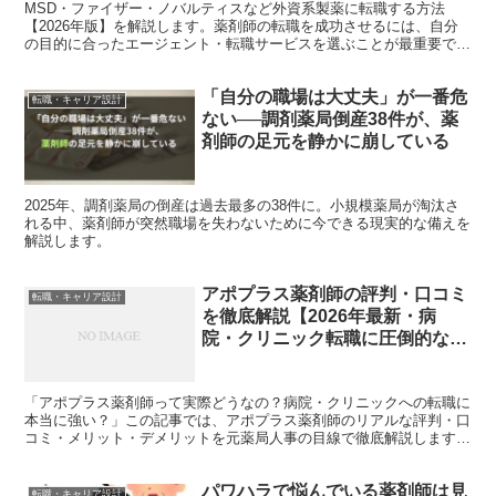
MSD・ファイザー・ノバルティスなど外資系製薬に転職する方法
【2026年版】を解説します。薬剤師の転職を成功させるには、自分
の目的に合ったエージェント・転職サービスを選ぶことが最重要で
す。本記事では現役薬剤師・転職コンサルタントの視点から、...
「自分の職場は大丈夫」が一番危
転職・キャリア設計
ない──調剤薬局倒産38件が、薬
剤師の足元を静かに崩している
2025年、調剤薬局の倒産は過去最多の38件に。小規模薬局が淘汰さ
れる中、薬剤師が突然職場を失わないために今できる現実的な備えを
解説します。
アポプラス薬剤師の評判・口コミ
転職・キャリア設計
を徹底解説【2026年最新・病
院・クリニック転職に圧倒的な強
みを持つ薬剤師エージェント】
「アポプラス薬剤師って実際どうなの？病院・クリニックへの転職に
本当に強い？」この記事では、アポプラス薬剤師のリアルな評判・口
コミ・メリット・デメリットを元薬局人事の目線で徹底解説します。
結論から言えば、アポプラス薬剤師は病院・クリニック・...
パワハラで悩んでいる薬剤師は見
転職・キャリア設計