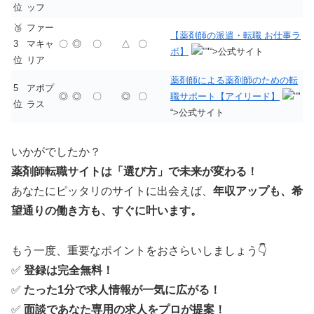
位
ッフ
🥉
ファー
【薬剤師の派遣・転職 お仕事ラ
3
マキャ
〇
◎
〇
△
〇
ボ】
“>公式サイト
位
リア
薬剤師による薬剤師のための転
5
アポプ
◎
◎
〇
◎
〇
職サポート【アイリード】
位
ラス
“>公式サイト
いかがでしたか？
薬剤師転職サイトは「選び方」で未来が変わる！
あなたにピッタリのサイトに出会えば、
年収アップも、希
望通りの働き方も、すぐに叶います。
もう一度、重要なポイントをおさらいしましょう👇
✅
登録は完全無料！
✅
たった1分で求人情報が一気に広がる！
✅
面談であなた専用の求人をプロが提案！