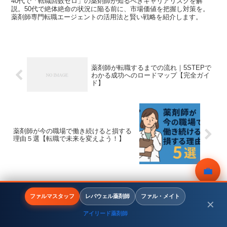
40代で「転職回数ゼロ」の薬剤師が知るべきキャリアリスクを解
説。50代で絶体絶命の状況に陥る前に、市場価値を把握し対策を。
薬剤師専門転職エージェントの活用法と賢い戦略を紹介します。
薬剤師が転職するまでの流れ｜5STEPで
わかる成功へのロードマップ【完全ガイ
ド】
薬剤師が今の職場で働き続けると損する
理由５選【転職で未来を変えよう！】
💼
無料相談
コメント
ファルマスタッフ
レバウェル薬剤師
ファル・メイト
✕
アイリード薬剤師
メニュー
ホーム
検索
トップ
サイドバー