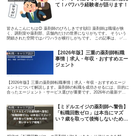
て！パワハラ経験者が語ります！
皆さんこんにちは😊 薬剤師のぴろしきです🙌🏻 薬剤師は職場が狭
く、調剤室や薬剤部、店舗内だけの世界になりがちです。 そういう
閉鎖された空間ではパワハラが横行しがちです。 この記事は、 ✅パ
ワハラを受けている薬剤師 ✅違和感を感じてはいるがパ...
【2026年版】三重の薬剤師転職
転職・キャリア設計
事情｜求人・年収・おすすめエー
ジェント
【2026年版】三重の薬剤師転職事情｜求人・年収・おすすめエージ
ェントについて解説します。薬剤師の転職を成功させるには、目的に
合ったエージェント・サービス選びが重要です。2026年の最新デー
タをもとに、転職コンサルタントの視点で詳しく紹介し...
【ミドルエイジの薬剤師へ警告】
転職・キャリア設計
「転職回数ゼロ」は本当にマズ
い？歳を取って後悔しないための
賢いキャリア戦略！