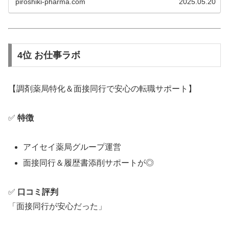
piroshiki-pharma.com
2025.05.20
4位 お仕事ラボ
【調剤薬局特化＆面接同行で安心の転職サポート】
✅
特徴
アイセイ薬局グループ運営
面接同行＆履歴書添削サポートが◎
✅
口コミ評判
「面接同行が安心だった」