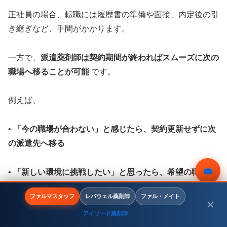
正社員の場合、転職には履歴書の準備や面接、内定後の引
き継ぎなど、手間がかかります。
一方で、
派遣薬剤師は契約期間が終わればスムーズに次の
職場へ移ることが可能
です。
例えば、
•
「今の職場が合わない」と感じたら、契約更新せずに次
の派遣先へ移る
💼
•
「新しい環境に挑戦したい」と思ったら、希望の職場に
エントリーする
無料相談
ファルマスタッフ
レバウェル薬剤師
ファル・メイト
✕
アイリード薬剤師
といった形で、
柔軟に職場を変えながらキャリアを形成で
メニュー
ホーム
検索
トップ
サイドバー