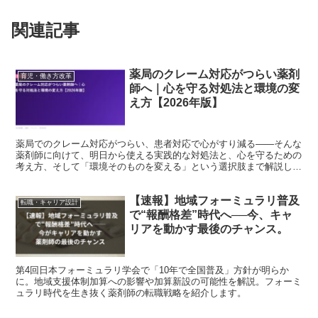
関連記事
薬局のクレーム対応がつらい薬剤
育児・働き方改革
師へ｜心を守る対処法と環境の変
え方【2026年版】
薬局でのクレーム対応がつらい、患者対応で心がすり減る——そんな
薬剤師に向けて、明日から使える実践的な対処法と、心を守るための
考え方、そして「環境そのものを変える」という選択肢まで解説しま
す。クレーム対応の負担は個人の我慢で解決するものではな...
【速報】地域フォーミュラリ普及
転職・キャリア設計
で“報酬格差”時代へ──今、キャ
リアを動かす最後のチャンス。
第4回日本フォーミュラリ学会で「10年で全国普及」方針が明らか
に。地域支援体制加算への影響や加算新設の可能性を解説。フォーミ
ュラリ時代を生き抜く薬剤師の転職戦略を紹介します。