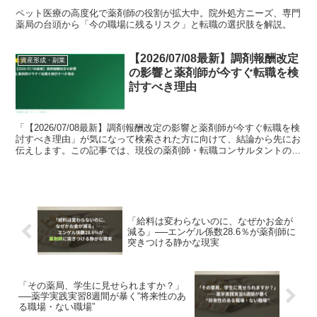
ペット医療の高度化で薬剤師の役割が拡大中。院外処方ニーズ、専門
薬局の台頭から「今の職場に残るリスク」と転職の選択肢を解説。
【2026/07/08最新】調剤報酬改定
資産形成・副業
の影響と薬剤師が今すぐ転職を検
討すべき理由
「【2026/07/08最新】調剤報酬改定の影響と薬剤師が今すぐ転職を検
討すべき理由」が気になって検索された方に向けて、結論から先にお
伝えします。この記事では、現役の薬剤師・転職コンサルタントの視
点で、背景にある事情と、これからのキャリアの...
「給料は変わらないのに、なぜかお金が
減る」──エンゲル係数28.6％が薬剤師に
突きつける静かな現実
「その薬局、学生に見せられますか？」
──薬学実践実習8週間が暴く“将来性のあ
る職場・ない職場”