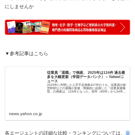
にしませんか
▼参考記事はこちら
従業員「退職」で倒産、 2025年は124件 過去最
多を大幅更新（帝国データバンク） – Yahoo!ニ
ュース
2025年に判明した人手不足倒産427件のうち、従業員や経
営幹部などの退職が直接・間接的に起因した「従業員退職
型」の倒産は、124件となった。前年（90件）から34件・
37.8％増加し、初めて年間
news.yahoo.co.jp
各エージェントの詳細な比較・ランキングについては、
薬