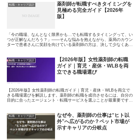
薬剤師が転職すべきタイミングを
転職・キャリア設計
見極める完全ガイド【2026年
版】
「今の職場、なんとなく限界かも…でも転職するタイミングって、い
つが正解なんだろう？」——そんな悩みを抱えながら、薬局のカウン
ターで患者さんに笑顔を向けている薬剤師の方は、決して少なくあり
ません。 実は、転職のタイミングを間違えると、せっかく...
【2026年版】女性薬剤師の転職
転職・キャリア設計
ガイド｜育児・産休・WLBを両
立できる職場選び
【2026年版】女性薬剤師の転職ガイド｜育児・産休・WLBを両立で
きる職場選びを解説します。薬剤師の転職を成功させるには、自分の
目的に合ったエージェント・転職サービスを選ぶことが最重要です。
本記事では現役薬剤師・転職コンサルタントの視点から...
なぜ今、薬剤師の仕事は“ヒト以
転職・キャリア設計
外”へ広がるのか？ペット市場が
示すキャリアの分岐点