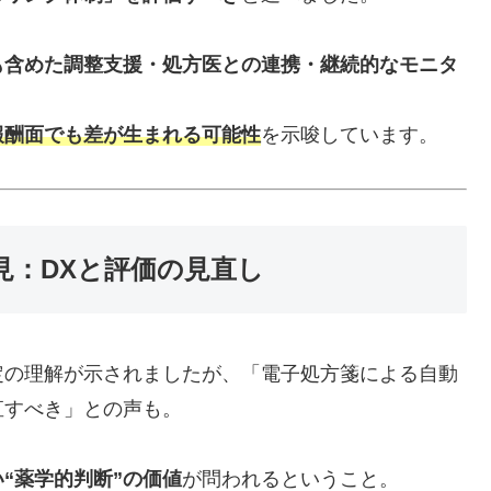
も含めた調整支援・処方医との連携・継続的なモニタ
報酬面でも差が生まれる可能性
を示唆しています。
見：DXと評価の見直し
定の理解が示されましたが、「電子処方箋による自動
直すべき」との声も。
い“薬学的判断”の価値
が問われるということ。