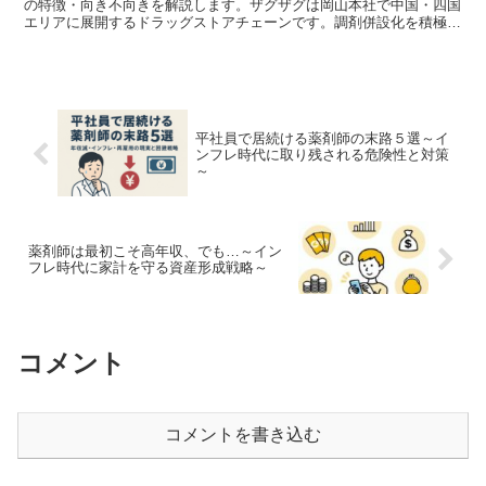
の特徴・向き不向きを解説します。ザグザグは岡山本社で中国・四国
エリアに展開するドラッグストアチェーンです。調剤併設化を積極的
に進めており、中四国で地元に根ざして働きたい薬剤師の有...
平社員で居続ける薬剤師の末路５選～イ
ンフレ時代に取り残される危険性と対策
～
薬剤師は最初こそ高年収、でも…～イン
フレ時代に家計を守る資産形成戦略～
コメント
コメントを書き込む