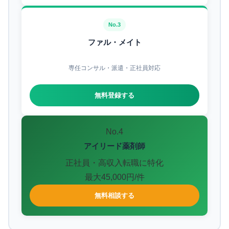
No.3
ファル・メイト
専任コンサル・派遣・正社員対応
無料登録する
No.4
アイリード薬剤師
正社員・高収入転職に特化
最大45,000円/件
無料相談する