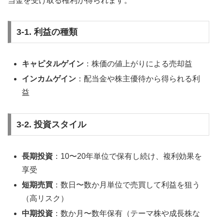
当金を受け取る権利が得られます。
3-1. 利益の種類
キャピタルゲイン
：株価の値上がりによる売却益
インカムゲイン
：配当金や株主優待から得られる利
益
3-2. 投資スタイル
長期投資
：10〜20年単位で保有し続け、複利効果を
享受
短期売買
：数日〜数か月単位で売買して利益を狙う
（高リスク）
中期投資
：数か月〜数年保有（テーマ株や成長株な