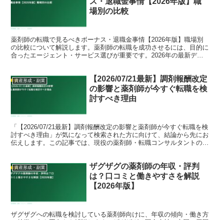
ス・退職金事情【2026年版】職
場別の比較
薬剤師の転職で見るべきボーナス・退職金事情【2026年版】職場別
の比較について解説します。薬剤師の転職を成功させるには、目的に
合ったエージェント・サービス選びが重要です。2026年の最新デー
タをもとに、転職コンサルタントの視点で詳しく紹介し...
【2026/07/21最新】調剤報酬改定
資産形成・副業
の影響と薬剤師が今すぐ転職を検
討すべき理由
「【2026/07/21最新】調剤報酬改定の影響と薬剤師が今すぐ転職を検
討すべき理由」が気になって検索された方に向けて、結論から先にお
伝えします。この記事では、現役の薬剤師・転職コンサルタントの視
点で、背景にある事情と、これからのキャリアの...
ザグザグの薬剤師の年収・評判
資産形成・副業
は？口コミと働きやすさを解説
【2026年版】
ザグザグへの転職を検討している薬剤師向けに、年収の傾向・働き方