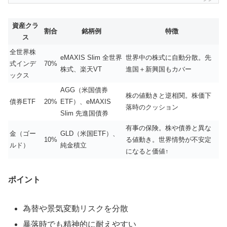
資産クラ
割合
銘柄例
特徴
ス
全世界株
eMAXIS Slim 全世界
世界中の株式に自動分散。先
式インデ
70%
株式、楽天VT
進国＋新興国もカバー
ックス
AGG（米国債券
株の値動きと逆相関。株価下
債券ETF
20%
ETF）、eMAXIS
落時のクッション
Slim 先進国債券
有事の保険。株や債券と異な
金（ゴー
GLD（米国ETF）、
10%
る値動き。世界情勢が不安定
ルド）
純金積立
になると価値↑
ポイント
為替や景気変動リスクを分散
暴落時でも精神的に耐えやすい