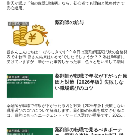
樹氏が選ぶ『旬の厳選10銘柄』なら、初心者でも理由と戦略付きで
安心運用。
薬剤師の給与
資産形成・副業
皆さんこんにちは！ ぴろしきです^ ^ 今日は薬剤師国家試験の合格発
表ですね🌸 皆さん結果はいかがでしたでしょうか？？ 私は8年前に
受けていますが、辛かった事苦しかった事、色々と思い出して感慨深
いです🥹 頑張った薬学生の皆さんが報われる事を...
薬剤師が転職で年収が下がった原
資産形成・副業
因と対策【2026年版】失敗しな
い職場選びのコツ
薬剤師が転職で年収が下がった原因と対策【2026年版】失敗しない
職場選びのコツについて解説します。薬剤師の転職を成功させるに
は、目的に合ったエージェント・サービス選びが重要です。2026年
の最新データをもとに、転職コンサルタントの視点で詳し...
薬剤師の転職で見るべきボーナ
資産形成・副業