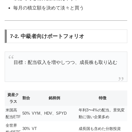
毎月の積立額を決めて淡々と買う
7-2. 中級者向けポートフォリオ
目標：配当収入を増やしつつ、成長株も取り込む
資産ク
割合
銘柄例
特徴
ラス
米国高
年利3〜4%の配当。景気変
50%
VYM、HDV、SPYD
配当ETF
動に強い企業多め
全世界
30%
VT
成長国も含めた分散投資