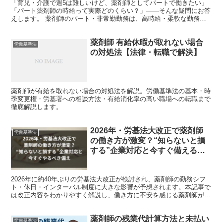
「育児・介護で週5は難しいけど、薬剤師としてパートで働きたい」
「パート薬剤師の時給って実際どのくらい？」――そんな疑問にお答
えします。 薬剤師のパート・非常勤勤務は、高時給・柔軟な勤務時
間が魅力です。この記事では、薬剤師パートの時給相場・求...
薬剤師 有給休暇が取れない場合
労働基準法
の対処法【法律・転職で解決】
薬剤師が有給を取れない場合の対処法を解説。労働基準法の基本・時
季変更権・労基署への相談方法・有給消化率の高い職場への転職まで
徹底解説します。
2026年・労基法大改正で薬剤師
労働基準法
の働き方が激変？“知らないと損
する”企業対応と今すぐ備える方
法
2026年に約40年ぶりの労基法大改正が検討され、薬剤師の勤務シフ
ト・休日・インターバル制度に大きな影響が予想されます。本記事で
は改正内容をわかりやすく解説し、働き方に不安を感じる薬剤師が今
取るべき転職準備・キャリア戦略を紹介します。
薬剤師の残業代計算方法と未払い
労働基準法