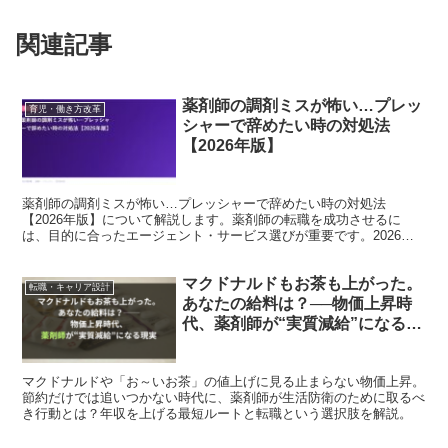
関連記事
薬剤師の調剤ミスが怖い…プレッ
育児・働き方改革
シャーで辞めたい時の対処法
【2026年版】
薬剤師の調剤ミスが怖い…プレッシャーで辞めたい時の対処法
【2026年版】について解説します。薬剤師の転職を成功させるに
は、目的に合ったエージェント・サービス選びが重要です。2026年
の最新データをもとに、転職コンサルタントの視点で詳しく紹介...
マクドナルドもお茶も上がった。
転職・キャリア設計
あなたの給料は？──物価上昇時
代、薬剤師が“実質減給”になる現
実
マクドナルドや「お～いお茶」の値上げに見る止まらない物価上昇。
節約だけでは追いつかない時代に、薬剤師が生活防衛のために取るべ
き行動とは？年収を上げる最短ルートと転職という選択肢を解説。