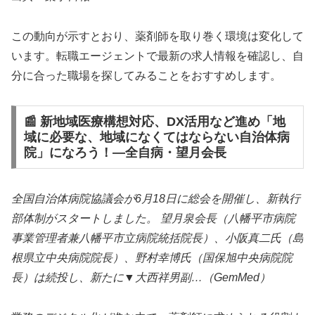
この動向が示すとおり、薬剤師を取り巻く環境は変化して
います。転職エージェントで最新の求人情報を確認し、自
分に合った職場を探してみることをおすすめします。
📰 新地域医療構想対応、DX活用など進め「地
域に必要な、地域になくてはならない自治体病
院」になろう！—全自病・望月会長
全国自治体病院協議会が6月18日に総会を開催し、新執行
部体制がスタートしました。 望月泉会長（八幡平市病院
事業管理者兼八幡平市立病院統括院長）、小阪真二氏（島
根県立中央病院院長）、野村幸博氏（国保旭中央病院院
長）は続投し、新たに▼大西祥男副…（GemMed）