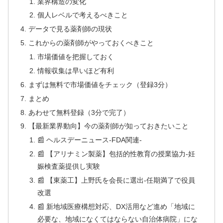
業界構造の変化
個人レベルで考えるべきこと
データで見る薬剤師の現状
これからの薬剤師がやっておくべきこと
市場価値を把握しておく
情報収集は早いほど有利
まずは無料で市場価値をチェック（登録3分）
まとめ
あわせて無料登録（3分で完了）
【最新業界動向】今の薬剤師が知っておきたいこと
📰 ヘルスデーニュース‐FDA関連‐
📰 【アリナミン製薬】包括的性教育の授業協力‐妊
娠検査薬提供し実験
📰 【東薬工】上野氏を会長に選出‐任期満了で役員
改選
📰 新地域医療構想対応、DX活用など進め「地域に
必要な、地域になくてはならない自治体病院」にな